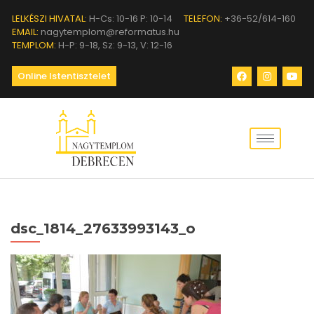
LELKÉSZI HIVATAL:
H-Cs: 10-16 P: 10-14
TELEFON:
+36-52/614-160
EMAIL:
nagytemplom@reformatus.hu
TEMPLOM:
H-P: 9-18, Sz: 9-13, V: 12-16
Online Istentisztelet
dsc_1814_27633993143_o