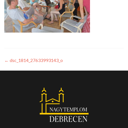
←
dsc_1814_27633993143_o