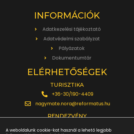
INFORMÁCIÓK
Adatkezelési tájékoztató
Adatvédelmi szabályzat
Pályázatok
Dokumentumtár
ELÉRHETŐSÉGEK
TURISZTIKA
+36-30/190-4409
nagymate.nora@reformatus.hu
RENDEZVÉNY
+36-30/642-6220
A weboldalunk cookie-kat használ a lehető legjobb