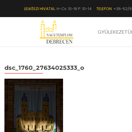
LELKÉSZI HIVATAL:
H-Cs: 10-16 P: 10-14
TELEFON:
+36-52/6
GYÜLEKEZETÜ
dsc_1760_27634025333_o