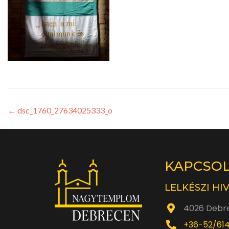
←
dsc_1760_27634025333_o
KAPCSO
LELKÉSZI HI
4026 Debre
+36-52/61