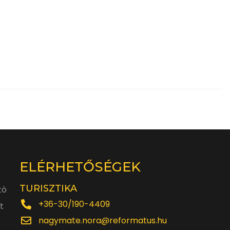
ELÉRHETŐSÉGEK
TURISZTIKA
tó
+36-30/190-4409
t
nagymate.nora@reformatus.hu