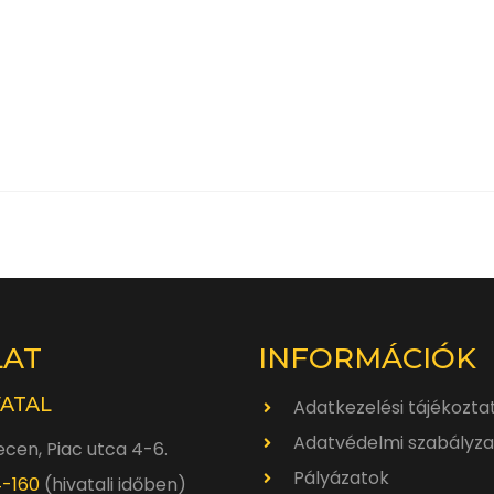
LAT
INFORMÁCIÓK
VATAL
Adatkezelési tájékozta
Adatvédelmi szabályza
cen, Piac utca 4-6.
Pályázatok
4-160
(hivatali időben)