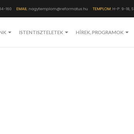
14-160
EMAIL:
nagytemplom@reformatus.hu
TEMPLOM:
H-P: 9-18, Sz
NK
ISTENTISZTELETEK
HÍREK, PROGRAMOK