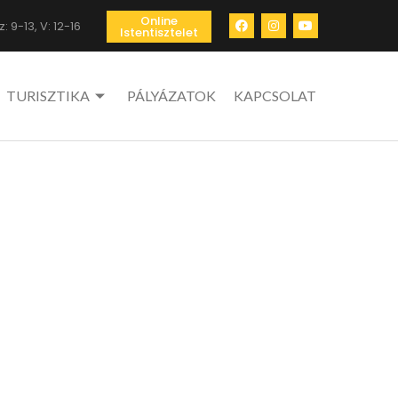
Online
: 9-13, V: 12-16
Istentisztelet
TURISZTIKA
PÁLYÁZATOK
KAPCSOLAT