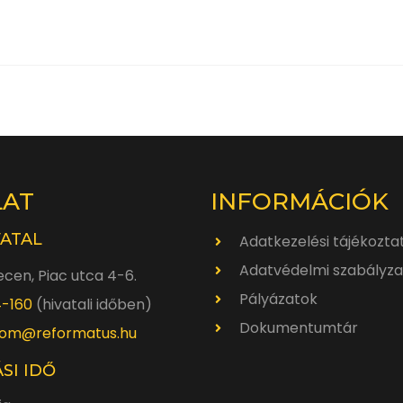
LAT
INFORMÁCIÓK
VATAL
Adatkezelési tájékozta
Adatvédelmi szabályza
cen, Piac utca 4-6.
Pályázatok
4-160
(hivatali időben)
Dokumentumtár
om@reformatus.hu
SI IDŐ