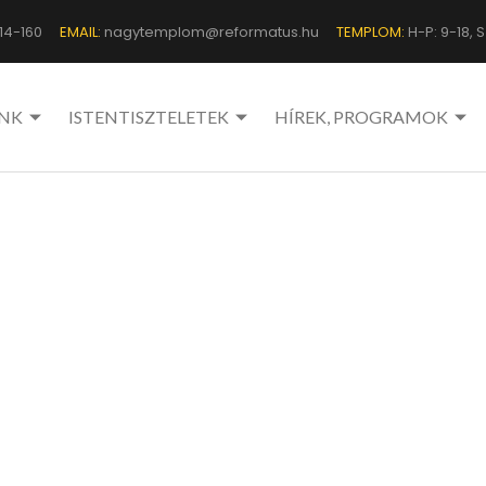
14-160
EMAIL:
nagytemplom@reformatus.hu
TEMPLOM:
H-P: 9-18, Sz
NK
ISTENTISZTELETEK
HÍREK, PROGRAMOK