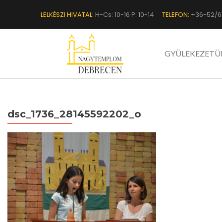
LELKÉSZI HIVATAL:
H-Cs: 10-16 P: 10-14
TELEFON:
+36-52/6
GYÜLEKEZETÜ
dsc_1736_28145592202_o