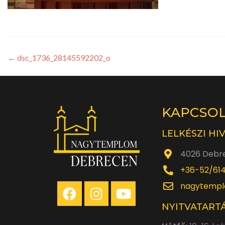
←
dsc_1736_28145592202_o
KAPCSO
LELKÉSZI HI
4026 Debre
+36-52/61
nagytempl
NYITVATARTÁ