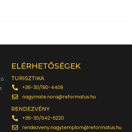
ELÉRHETŐSÉGEK
TURISZTIKA
tó
+36-30/190-4409
t
nagymate.nora@reformatus.hu
RENDEZVÉNY
+36-30/642-6220
rendezveny.nagytemplom@reformatus.hu