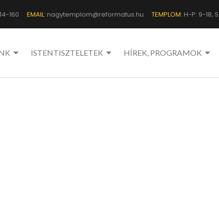
14-160
EMAIL:
nagytemplom@reformatus.hu
TEMPLOM:
H-P: 9-18, Sz
NK
ISTENTISZTELETEK
HÍREK, PROGRAMOK