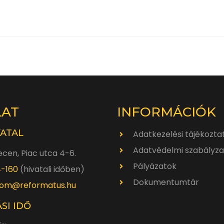
LAT
INFORMÁCIÓK
VATAL
Adatkezelési tájékozta
Adatvédelmi szabályza
cen, Piac utca 4-6.
Pályázatok
4-160
(hivatali időben)
Dokumentumtár
om@reformatus.hu
SI IDŐ