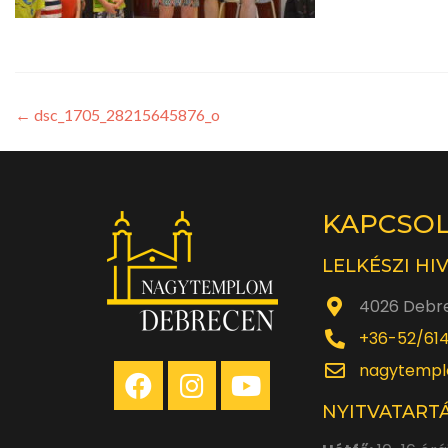
←
dsc_1705_28215645876_o
KAPCSO
LELKÉSZI HI
4026 Debre
+36-52/61
nagytempl
NYITVATARTÁ