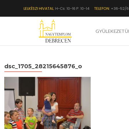
LELKÉSZI HIVATAL:
H-Cs: 10-16 P: 10-14
TELEFON:
+36-52/6
GYÜLEKEZETÜ
dsc_1705_28215645876_o