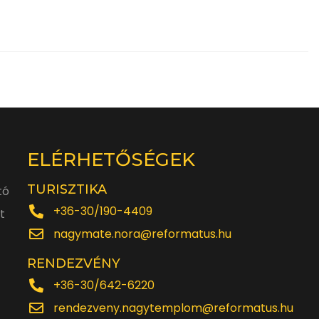
ELÉRHETŐSÉGEK
TURISZTIKA
tó
+36-30/190-4409
t
nagymate.nora@reformatus.hu
RENDEZVÉNY
+36-30/642-6220
rendezveny.nagytemplom@reformatus.hu