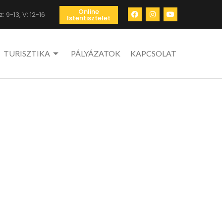
Online
: 9-13, V: 12-16
Istentisztelet
TURISZTIKA
PÁLYÁZATOK
KAPCSOLAT