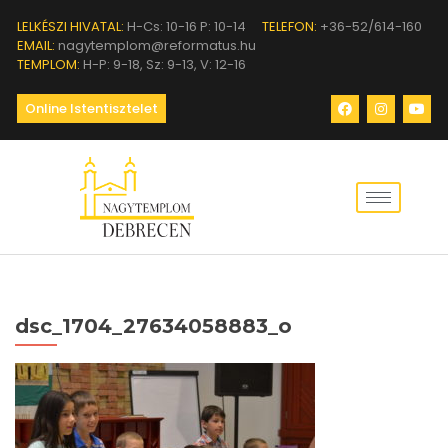
LELKÉSZI HIVATAL:
H-Cs: 10-16 P: 10-14
TELEFON:
+36-52/614-160
EMAIL:
nagytemplom@reformatus.hu
TEMPLOM:
H-P: 9-18, Sz: 9-13, V: 12-16
Online Istentisztelet
dsc_1704_27634058883_o