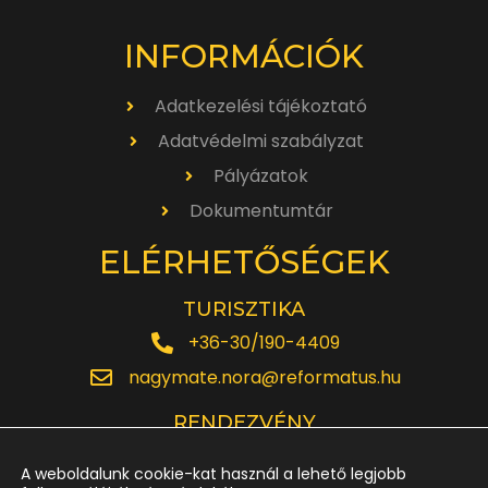
INFORMÁCIÓK
Adatkezelési tájékoztató
Adatvédelmi szabályzat
Pályázatok
Dokumentumtár
ELÉRHETŐSÉGEK
TURISZTIKA
+36-30/190-4409
nagymate.nora@reformatus.hu
RENDEZVÉNY
+36-30/642-6220
A weboldalunk cookie-kat használ a lehető legjobb