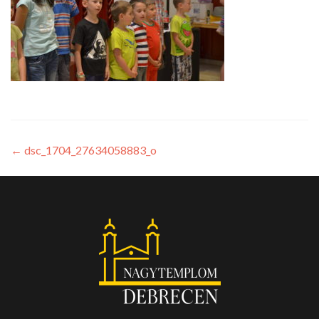
←
dsc_1704_27634058883_o