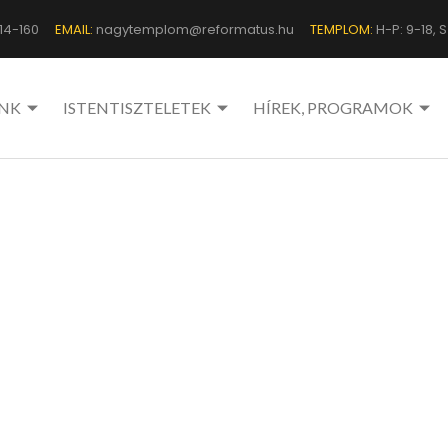
14-160
EMAIL:
nagytemplom@reformatus.hu
TEMPLOM:
H-P: 9-18, Sz
NK
ISTENTISZTELETEK
HÍREK, PROGRAMOK