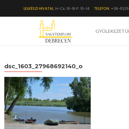
LELKÉSZI HIVATAL:
H-Cs: 10-16 P: 10-14
TELEFON:
+36-52/6
GYÜLEKEZETÜ
dsc_1603_27968692140_o