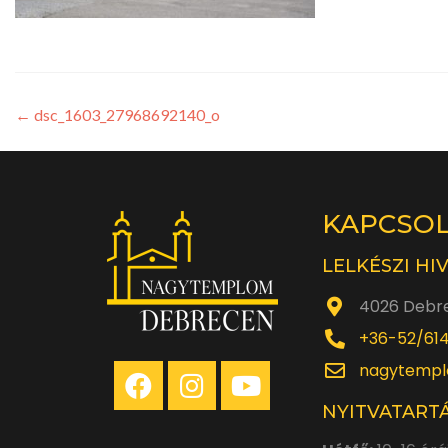
←
dsc_1603_27968692140_o
KAPCSO
LELKÉSZI HI
4026 Debre
+36-52/61
nagytempl
NYITVATARTÁ