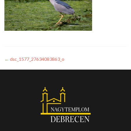
←
dsc_1577_27634083863_o