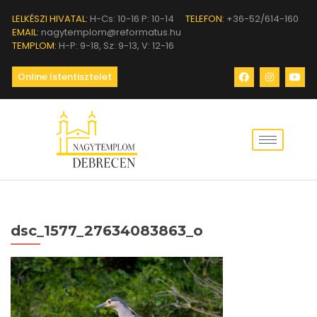
LELKÉSZI HIVATAL:
H-Cs: 10-16 P: 10-14
TELEFON:
+36-52/614-160
EMAIL:
nagytemplom@reformatus.hu
TEMPLOM:
H-P: 9-18, Sz: 9-13, V: 12-16
Online Istentisztelet
dsc_1577_27634083863_o