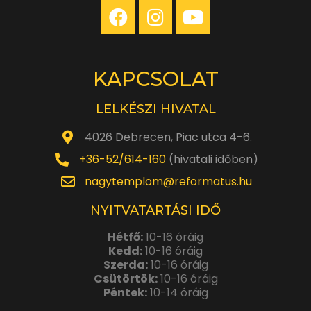
KAPCSOLAT
LELKÉSZI HIVATAL
4026 Debrecen, Piac utca 4-6.
+36-52/614-160
(hivatali időben)
nagytemplom@reformatus.hu
NYITVATARTÁSI IDŐ
Hétfő:
10-16 óráig
Kedd:
10-16 óráig
Szerda:
10-16 óráig
Csütörtök:
10-16 óráig
Péntek:
10-14 óráig