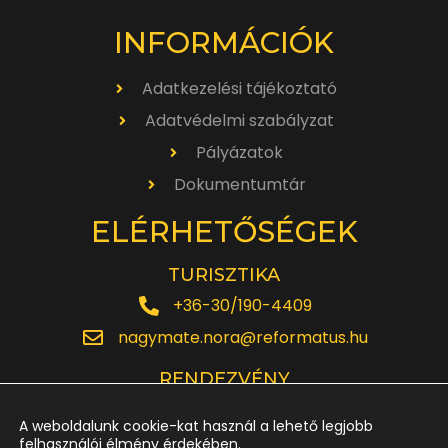
INFORMÁCIÓK
Adatkezelési tájékoztató
Adatvédelmi szabályzat
Pályázatok
Dokumentumtár
ELÉRHETŐSÉGEK
TURISZTIKA
+36-30/190-4409
nagymate.nora@reformatus.hu
RENDEZVÉNY
+36-30/642-6220
A weboldalunk cookie-kat használ a lehető legjobb
rendezveny.nagytemplom@reformatus.hu
felhasználói élmény érdekében.