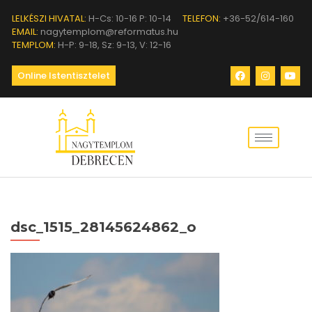
LELKÉSZI HIVATAL:
H-Cs: 10-16 P: 10-14
TELEFON:
+36-52/614-160
EMAIL:
nagytemplom@reformatus.hu
TEMPLOM:
H-P: 9-18, Sz: 9-13, V: 12-16
Online Istentisztelet
dsc_1515_28145624862_o