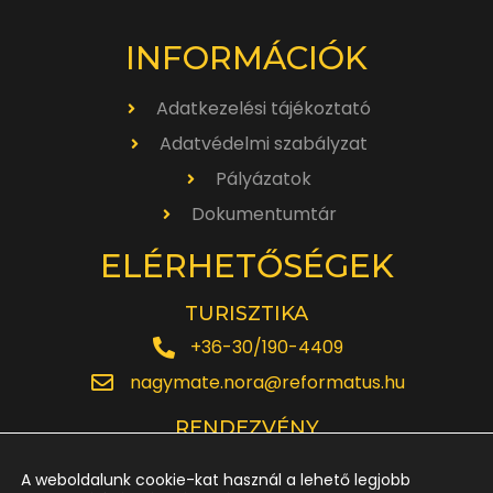
INFORMÁCIÓK
Adatkezelési tájékoztató
Adatvédelmi szabályzat
Pályázatok
Dokumentumtár
ELÉRHETŐSÉGEK
TURISZTIKA
+36-30/190-4409
nagymate.nora@reformatus.hu
RENDEZVÉNY
+36-30/642-6220
A weboldalunk cookie-kat használ a lehető legjobb