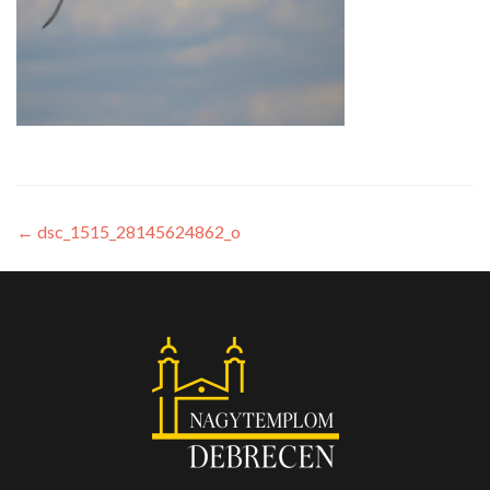
←
dsc_1515_28145624862_o