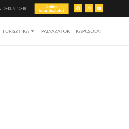
Online
: 9-13, V: 12-16
Istentisztelet
TURISZTIKA
PÁLYÁZATOK
KAPCSOLAT