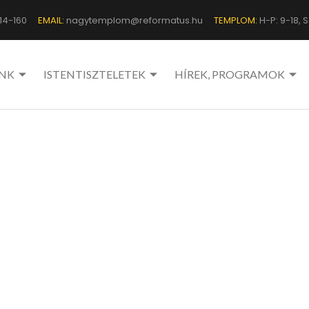
14-160
EMAIL:
nagytemplom@reformatus.hu
TEMPLOM:
H-P: 9-18, Sz
NK
ISTENTISZTELETEK
HÍREK, PROGRAMOK