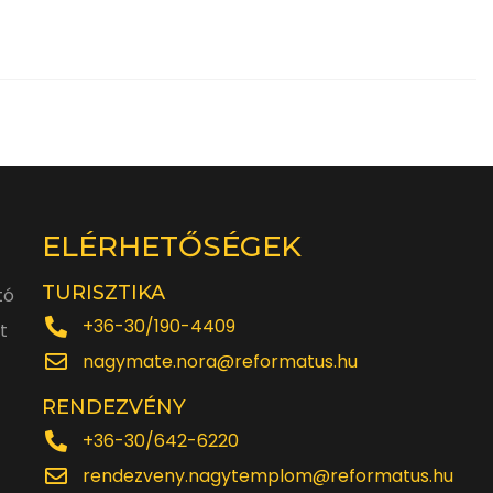
ELÉRHETŐSÉGEK
TURISZTIKA
tó
+36-30/190-4409
t
nagymate.nora@reformatus.hu
RENDEZVÉNY
+36-30/642-6220
rendezveny.nagytemplom@reformatus.hu