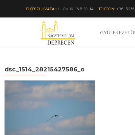
LELKÉSZI HIVATAL:
H-Cs: 10-16 P: 10-14
TELEFON:
+36-52/6
GYÜLEKEZETÜ
dsc_1514_28215427586_o