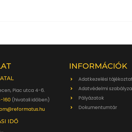
LAT
INFORMÁCIÓK
VATAL
Adatkezelési tájékozta
Adatvédelmi szabályza
cen, Piac utca 4-6.
Pályázatok
4-160
(hivatali időben)
Dokumentumtár
om@reformatus.hu
SI IDŐ