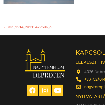
←
dsc_1514_28215427586_o
KAPCSO
LELKÉSZI HI
4026 Debre
+36-52/61
nagytempl
NYITVATARTÁ