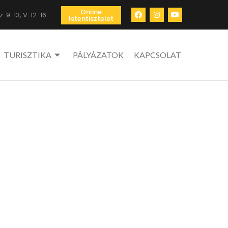
Online
: 9-13, V: 12-16
Istentisztelet
TURISZTIKA
PÁLYÁZATOK
KAPCSOLAT