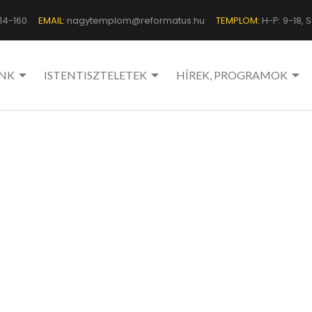
14-160
EMAIL:
nagytemplom@reformatus.hu
TEMPLOM:
H-P: 9-18, Sz
NK
ISTENTISZTELETEK
HÍREK, PROGRAMOK