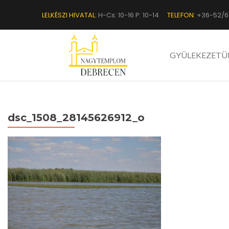
LELKÉSZI HIVATAL:
H-Cs: 10-16 P: 10-14
TELEFON:
+36-52/6
GYÜLEKEZETÜ
dsc_1508_28145626912_o