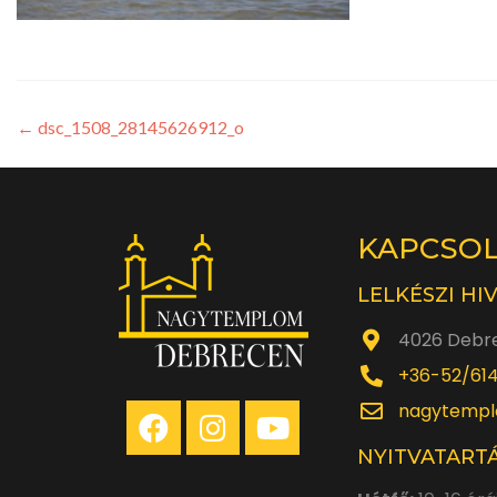
←
dsc_1508_28145626912_o
KAPCSO
LELKÉSZI HI
4026 Debre
+36-52/61
nagytempl
NYITVATARTÁ