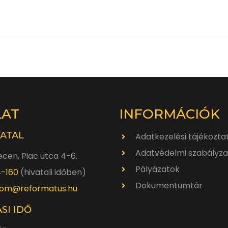
LAT
INFORMÁCIÓK
VATAL
Adatkezelési tájékozta
Adatvédelmi szabályza
cen, Piac utca 4-6.
Pályázatok
4-160
(hivatali időben)
Dokumentumtár
om@reformatus.hu
SI IDŐ