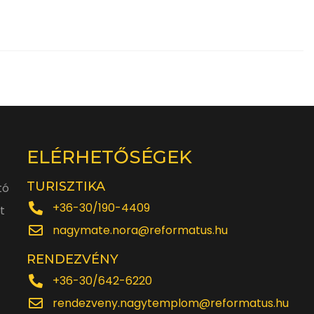
ELÉRHETŐSÉGEK
TURISZTIKA
tó
+36-30/190-4409
t
nagymate.nora@reformatus.hu
RENDEZVÉNY
+36-30/642-6220
rendezveny.nagytemplom@reformatus.hu