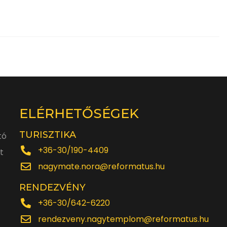
ELÉRHETŐSÉGEK
TURISZTIKA
tó
+36-30/190-4409
t
nagymate.nora@reformatus.hu
RENDEZVÉNY
+36-30/642-6220
rendezveny.nagytemplom@reformatus.hu