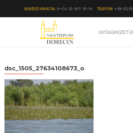
LELKÉSZI HIVATAL:
H-Cs: 10-16 P: 10-14
TELEFON:
+36-52/6
GYÜLEKEZETÜ
dsc_1505_27634108673_o