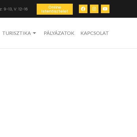
Online
: 9-13, V: 12-16
Istentisztelet
TURISZTIKA
PÁLYÁZATOK
KAPCSOLAT