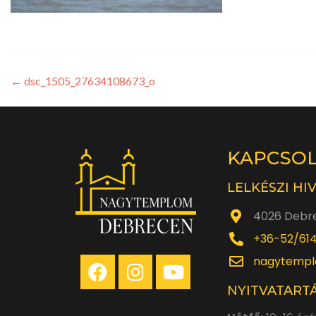
←
dsc_1505_27634108673_o
KAPCSO
LELKÉSZI HI
4026 Debre
+36-52/61
nagytempl
NYITVATARTÁ