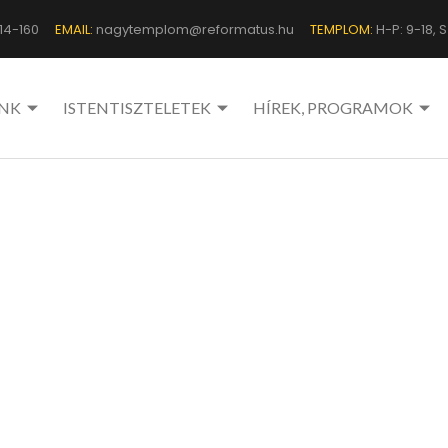
14-160
EMAIL:
nagytemplom@reformatus.hu
TEMPLOM:
H-P: 9-18, Sz
NK
ISTENTISZTELETEK
HÍREK, PROGRAMOK