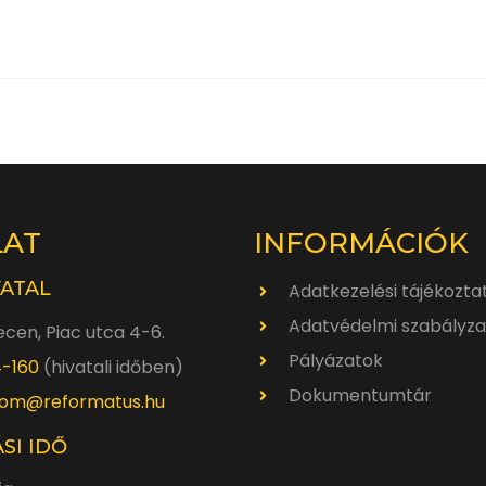
LAT
INFORMÁCIÓK
VATAL
Adatkezelési tájékozta
Adatvédelmi szabályza
cen, Piac utca 4-6.
Pályázatok
4-160
(hivatali időben)
Dokumentumtár
om@reformatus.hu
SI IDŐ