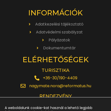
INFORMÁCIÓK
Adatkezelési tájékoztató
Adatvédelmi szabályzat
Pályázatok
Dokumentumtár
ELÉRHETŐSÉGEK
TURISZTIKA
+36-30/190-4409
nagymate.nora@reformatus.hu
RENDEZVÉNY
+36-30/642-6220
A weboldalunk cookie-kat használ a lehető legjobb