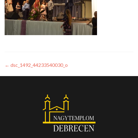
←
dsc_1492_44233540030_o