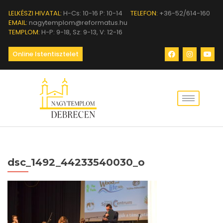
LELKÉSZI HIVATAL:
H-Cs: 10-16 P: 10-14
TELEFON:
+36-52/614-160
EMAIL:
nagytemplom@reformatus.hu
TEMPLOM:
H-P: 9-18, Sz: 9-13, V: 12-16
Online Istentisztelet
dsc_1492_44233540030_o