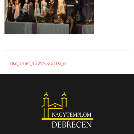
←
dsc_1484_45999523102_o