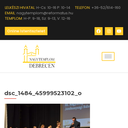
LELKÉSZI HIVATAL:
H-Cs: 10-16 P: 10-14
TELEFON:
+36-52/614-160
EMAIL:
nagytemplom@reformatus.hu
TEMPLOM:
H-P: 9-18, Sz: 9-13, V: 12-16
Online Istentisztelet
dsc_1484_45999523102_o