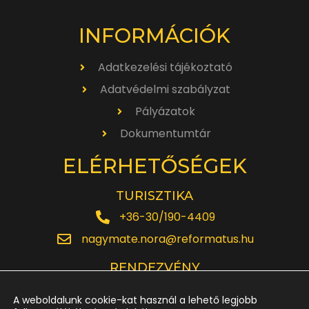
INFORMÁCIÓK
Adatkezelési tájékoztató
Adatvédelmi szabályzat
Pályázatok
Dokumentumtár
ELÉRHETŐSÉGEK
TURISZTIKA
+36-30/190-4409
nagymate.nora@reformatus.hu
RENDEZVÉNY
+36-30/642-6220
A weboldalunk cookie-kat használ a lehető legjobb