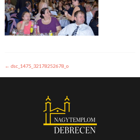
←
dsc_1475_32178252678_o