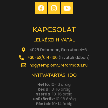
KAPCSOLAT
LELKÉSZI HIVATAL
4026 Debrecen, Piac utca 4-6.
+36-52/614-160
(hivatali időben)
nagytemplom@reformatus.hu
NYITVATARTÁSI IDŐ
Hétfő:
10-16 óráig
Kedd:
10-16 óráig
Szerda:
10-16 óráig
Csütörtök:
10-16 óráig
Péntek:
10-14 óráig