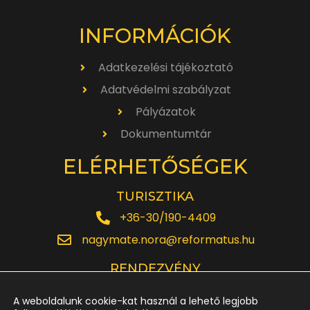
INFORMÁCIÓK
Adatkezelési tájékoztató
Adatvédelmi szabályzat
Pályázatok
Dokumentumtár
ELÉRHETŐSÉGEK
TURISZTIKA
+36-30/190-4409
nagymate.nora@reformatus.hu
RENDEZVÉNY
+36-30/642-6220
A weboldalunk cookie-kat használ a lehető legjobb