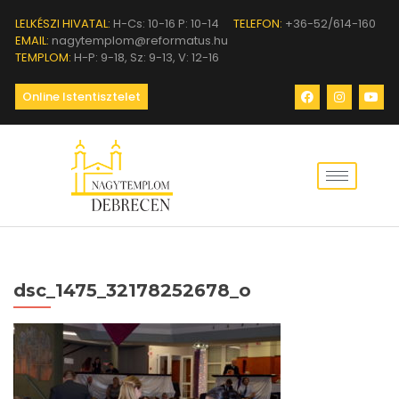
LELKÉSZI HIVATAL:
H-Cs: 10-16 P: 10-14
TELEFON:
+36-52/614-160
EMAIL:
nagytemplom@reformatus.hu
TEMPLOM:
H-P: 9-18, Sz: 9-13, V: 12-16
Online Istentisztelet
dsc_1475_32178252678_o