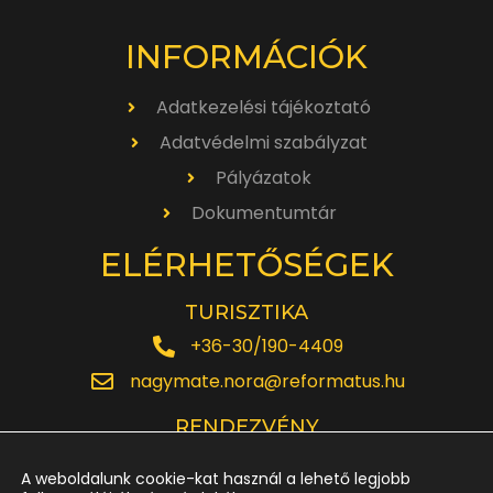
INFORMÁCIÓK
Adatkezelési tájékoztató
Adatvédelmi szabályzat
Pályázatok
Dokumentumtár
ELÉRHETŐSÉGEK
TURISZTIKA
+36-30/190-4409
nagymate.nora@reformatus.hu
RENDEZVÉNY
+36-30/642-6220
A weboldalunk cookie-kat használ a lehető legjobb