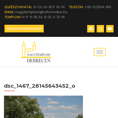
LELKÉSZI HIVATAL:
H-Cs: 10-16 P: 10-14
TELEFON:
+36-52/614-160
EMAIL:
nagytemplom@reformatus.hu
TEMPLOM:
H-P: 9-18, Sz: 9-13, V: 12-16
Online Istentisztelet
dsc_1467_28145643452_o