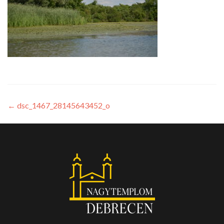
←
dsc_1467_28145643452_o