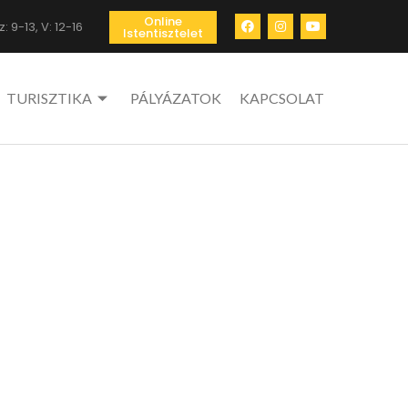
Online
: 9-13, V: 12-16
Istentisztelet
TURISZTIKA
PÁLYÁZATOK
KAPCSOLAT