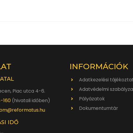
LAT
INFORMÁCIÓK
VATAL
Adatkezelési tájékozta
Adatvédelmi szabályza
cen, Piac utca 4-6.
Pályázatok
4-160
(hivatali időben)
Dokumentumtár
om@reformatus.hu
SI IDŐ