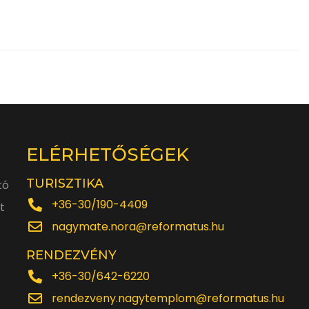
ELÉRHETŐSÉGEK
TURISZTIKA
tó
+36-30/190-4409
t
nagymate.nora@reformatus.hu
RENDEZVÉNY
+36-30/642-6220
rendezveny.nagytemplom@reformatus.hu