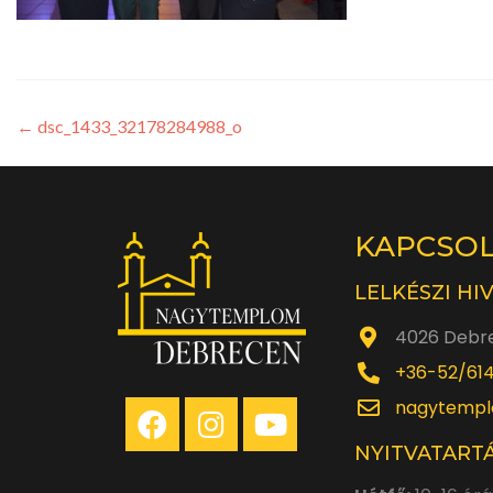
←
dsc_1433_32178284988_o
KAPCSO
LELKÉSZI HI
4026 Debre
+36-52/61
nagytempl
NYITVATARTÁ