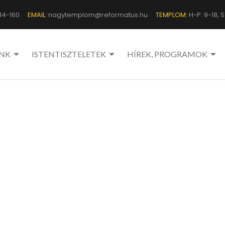
14-160
EMAIL:
nagytemplom@reformatus.hu
TEMPLOM:
H-P: 9-18, Sz
NK
ISTENTISZTELETEK
HÍREK, PROGRAMOK