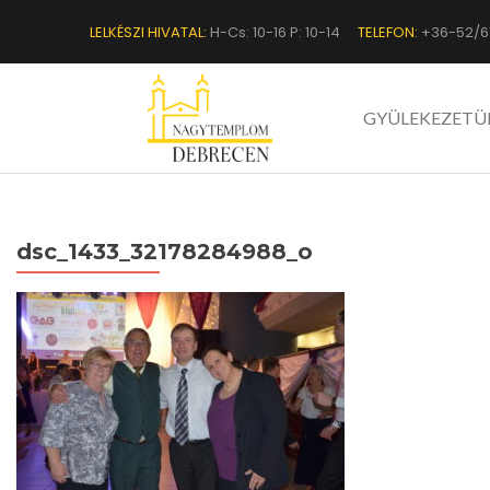
LELKÉSZI HIVATAL:
H-Cs: 10-16 P: 10-14
TELEFON:
+36-52/6
GYÜLEKEZETÜ
dsc_1433_32178284988_o