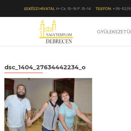
LELKÉSZI HIVATAL:
H-Cs: 10-16 P: 10-14
TELEFON:
+36-52/6
GYÜLEKEZETÜ
dsc_1404_27634442234_o