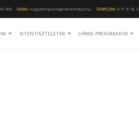
14-160
EMAIL:
nagytemplom@reformatus.hu
TEMPLOM:
H-P: 9-18, Sz
NK
ISTENTISZTELETEK
HÍREK, PROGRAMOK