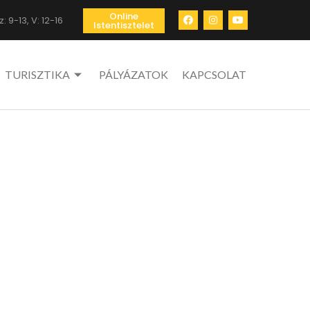
Online
: 9-13, V: 12-16
Istentisztelet
TURISZTIKA
PÁLYÁZATOK
KAPCSOLAT