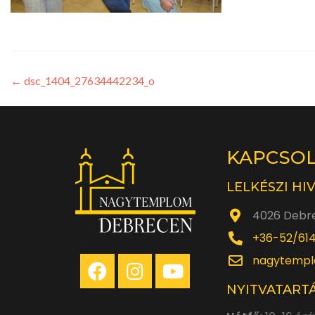
←
dsc_1404_27634442234_o
KAPCSO
LELKÉSZI HI
4026 Debre
+36-52/61
nagytempl
NYITVATARTÁ