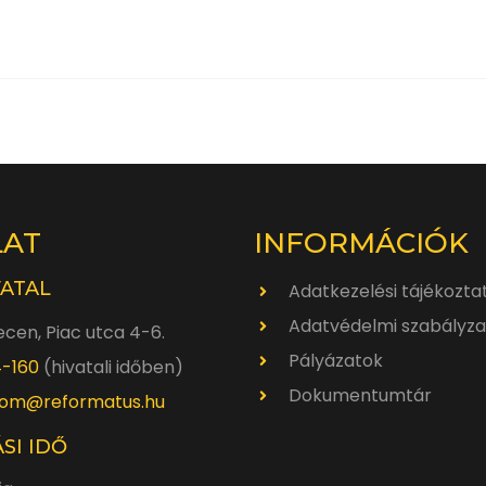
LAT
INFORMÁCIÓK
VATAL
Adatkezelési tájékozta
Adatvédelmi szabályza
cen, Piac utca 4-6.
Pályázatok
4-160
(hivatali időben)
Dokumentumtár
om@reformatus.hu
SI IDŐ