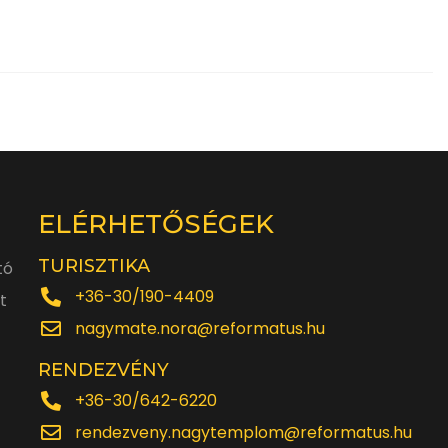
ELÉRHETŐSÉGEK
TURISZTIKA
tó
+36-30/190-4409
t
nagymate.nora@reformatus.hu
RENDEZVÉNY
+36-30/642-6220
rendezveny.nagytemplom@reformatus.hu