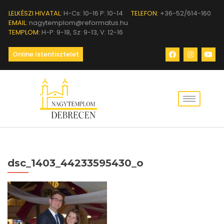
LELKÉSZI HIVATAL:
H-Cs: 10-16 P: 10-14
TELEFON:
+36-52/614-160
EMAIL:
nagytemplom@reformatus.hu
TEMPLOM:
H-P: 9-18, Sz: 9-13, V: 12-16
Online Istentisztelet
dsc_1403_44233595430_o