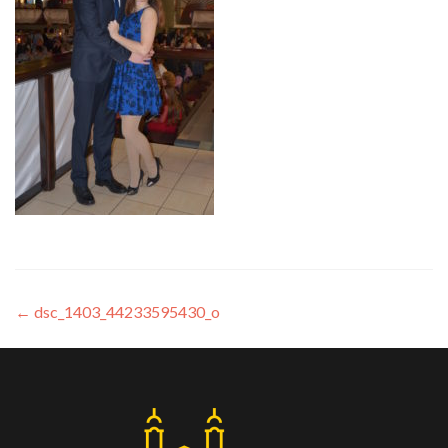
←
dsc_1403_44233595430_o