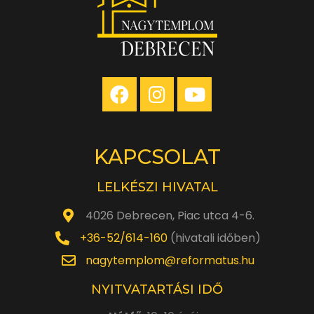
KAPCSOLAT
LELKÉSZI HIVATAL
4026 Debrecen, Piac utca 4-6.
+36-52/614-160
(hivatali időben)
nagytemplom@reformatus.hu
NYITVATARTÁSI IDŐ