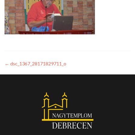
←
dsc_1367_28171829711_o