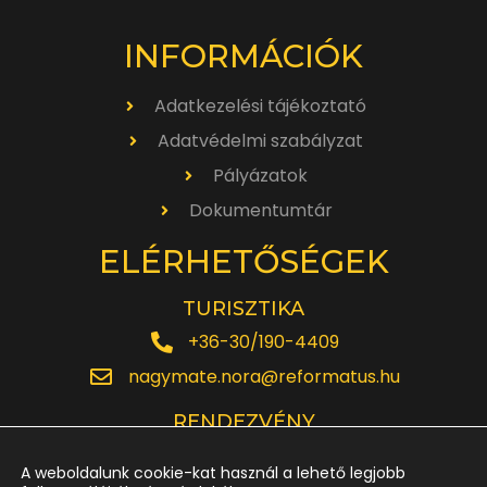
INFORMÁCIÓK
Adatkezelési tájékoztató
Adatvédelmi szabályzat
Pályázatok
Dokumentumtár
ELÉRHETŐSÉGEK
TURISZTIKA
+36-30/190-4409
nagymate.nora@reformatus.hu
RENDEZVÉNY
+36-30/642-6220
A weboldalunk cookie-kat használ a lehető legjobb