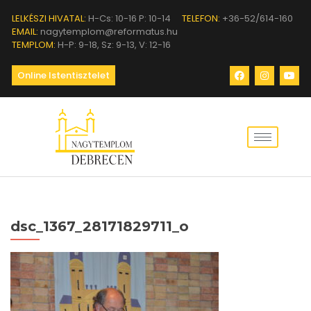
LELKÉSZI HIVATAL:
H-Cs: 10-16 P: 10-14
TELEFON:
+36-52/614-160
EMAIL:
nagytemplom@reformatus.hu
TEMPLOM:
H-P: 9-18, Sz: 9-13, V: 12-16
Online Istentisztelet
dsc_1367_28171829711_o