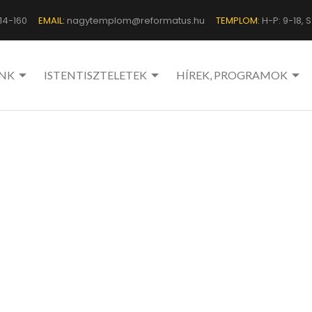
14-160
EMAIL:
nagytemplom@reformatus.hu
TEMPLOM:
H-P: 9-18, Sz
NK
ISTENTISZTELETEK
HÍREK, PROGRAMOK