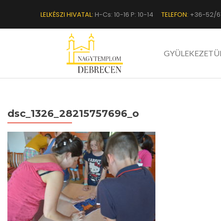
LELKÉSZI HIVATAL:
H-Cs: 10-16 P: 10-14
TELEFON:
+36-52/6
GYÜLEKEZETÜ
dsc_1326_28215757696_o