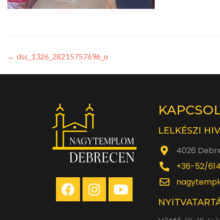
←
dsc_1326_28215757696_o
KAPCSO
LELKÉSZI HI
4026 Debre
+36-52/61
nagytempl
NYITVATARTÁ