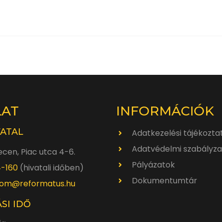
LAT
INFORMÁCIÓK
VATAL
Adatkezelési tájékozta
Adatvédelmi szabályza
cen, Piac utca 4-6.
Pályázatok
4-160
(hivatali időben)
Dokumentumtár
om@reformatus.hu
SI IDŐ