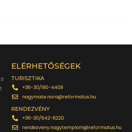
ELÉRHETŐSÉGEK
TURISZTIKA
tó
+36-30/190-4409
t
nagymate.nora@reformatus.hu
RENDEZVÉNY
+36-30/642-6220
rendezveny.nagytemplom@reformatus.hu