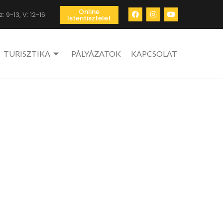
Online
: 9-13, V: 12-16
Istentisztelet
TURISZTIKA
PÁLYÁZATOK
KAPCSOLAT