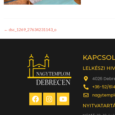
←
dsc_1269_27634231143_o
KAPCSO
LELKÉSZI HI
4026 Debre
+36-52/61
nagytempl
NYITVATARTÁ