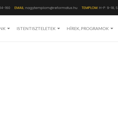
14-160
EMAIL:
nagytemplom@reformatus.hu
TEMPLOM:
H-P: 9-18, Sz
NK
ISTENTISZTELETEK
HÍREK, PROGRAMOK