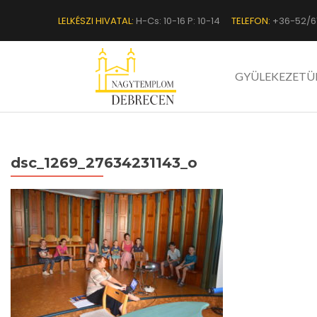
LELKÉSZI HIVATAL:
H-Cs: 10-16 P: 10-14
TELEFON:
+36-52/6
GYÜLEKEZETÜ
dsc_1269_27634231143_o