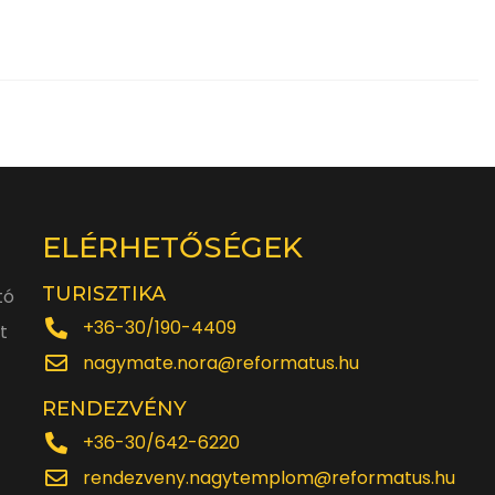
ELÉRHETŐSÉGEK
TURISZTIKA
tó
+36-30/190-4409
t
nagymate.nora@reformatus.hu
RENDEZVÉNY
+36-30/642-6220
rendezveny.nagytemplom@reformatus.hu