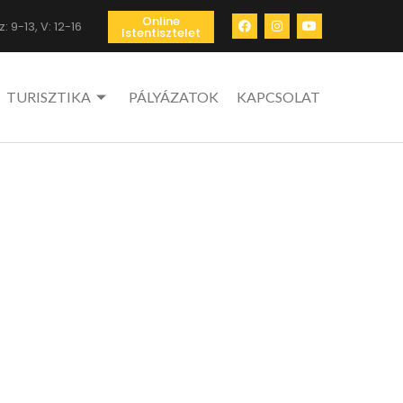
Online
: 9-13, V: 12-16
Istentisztelet
TURISZTIKA
PÁLYÁZATOK
KAPCSOLAT