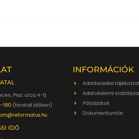
LAT
INFORMÁCIÓK
VATAL
Adatkezelési tájékozta
Adatvédelmi szabályza
cen, Piac utca 4-6.
Pályázatok
4-160
(hivatali időben)
Dokumentumtár
om@reformatus.hu
SI IDŐ