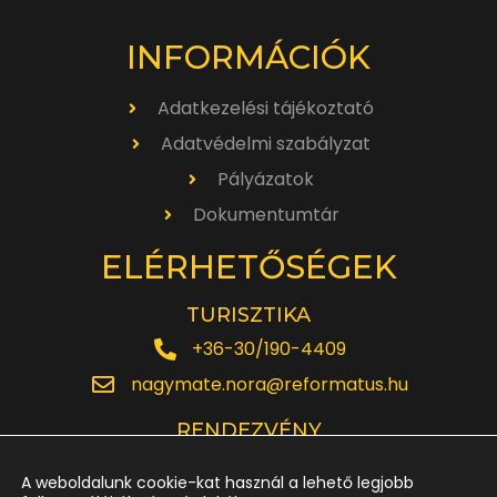
INFORMÁCIÓK
Adatkezelési tájékoztató
Adatvédelmi szabályzat
Pályázatok
Dokumentumtár
ELÉRHETŐSÉGEK
TURISZTIKA
+36-30/190-4409
nagymate.nora@reformatus.hu
RENDEZVÉNY
+36-30/642-6220
A weboldalunk cookie-kat használ a lehető legjobb