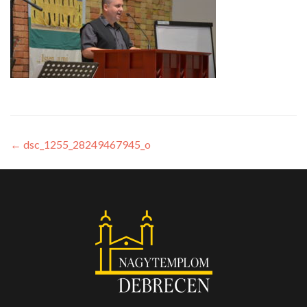
←
dsc_1255_28249467945_o