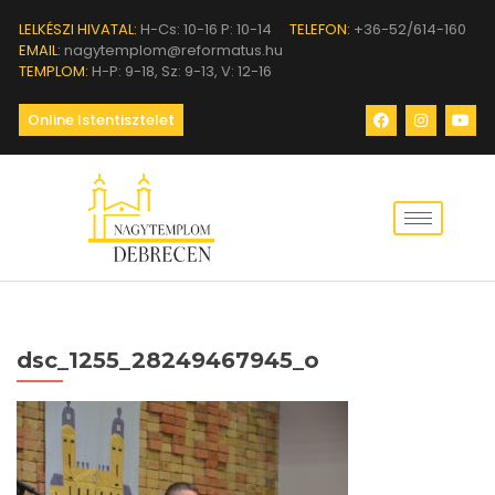
LELKÉSZI HIVATAL:
H-Cs: 10-16 P: 10-14
TELEFON:
+36-52/614-160
EMAIL:
nagytemplom@reformatus.hu
TEMPLOM:
H-P: 9-18, Sz: 9-13, V: 12-16
Online Istentisztelet
dsc_1255_28249467945_o