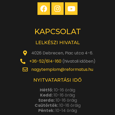
KAPCSOLAT
LELKÉSZI HIVATAL
4026 Debrecen, Piac utca 4-6.
+36-52/614-160
(hivatali időben)
nagytemplom@reformatus.hu
NYITVATARTÁSI IDŐ
Hétfő:
10-16 óráig
Kedd:
10-16 óráig
Szerda:
10-16 óráig
Csütörtök:
10-16 óráig
Péntek:
10-14 óráig