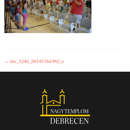
←
dsc_1246_28145766942_o