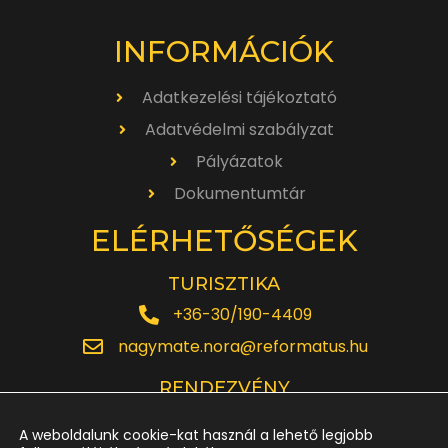
INFORMÁCIÓK
Adatkezelési tájékoztató
Adatvédelmi szabályzat
Pályázatok
Dokumentumtár
ELÉRHETŐSÉGEK
TURISZTIKA
+36-30/190-4409
nagymate.nora@reformatus.hu
RENDEZVÉNY
+36-30/642-6220
A weboldalunk cookie-kat használ a lehető legjobb