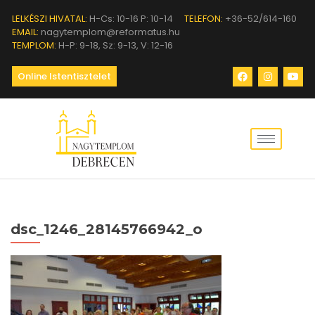
LELKÉSZI HIVATAL:
H-Cs: 10-16 P: 10-14
TELEFON:
+36-52/614-160
EMAIL:
nagytemplom@reformatus.hu
TEMPLOM:
H-P: 9-18, Sz: 9-13, V: 12-16
Online Istentisztelet
dsc_1246_28145766942_o