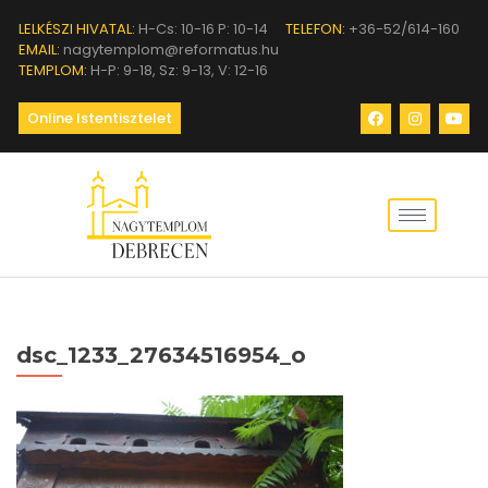
LELKÉSZI HIVATAL:
H-Cs: 10-16 P: 10-14
TELEFON:
+36-52/614-160
EMAIL:
nagytemplom@reformatus.hu
TEMPLOM:
H-P: 9-18, Sz: 9-13, V: 12-16
Online Istentisztelet
dsc_1233_27634516954_o