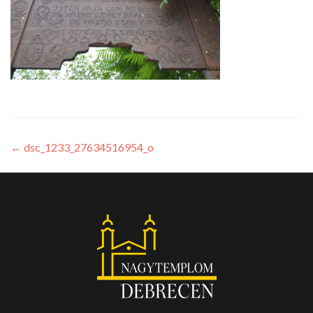
←
dsc_1233_27634516954_o