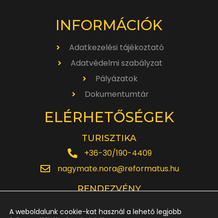
INFORMÁCIÓK
Adatkezelési tájékoztató
Adatvédelmi szabályzat
Pályázatok
Dokumentumtár
ELÉRHETŐSÉGEK
TURISZTIKA
+36-30/190-4409
nagymate.nora@reformatus.hu
RENDEZVÉNY
+36-30/642-6220
A weboldalunk cookie-kat használ a lehető legjobb