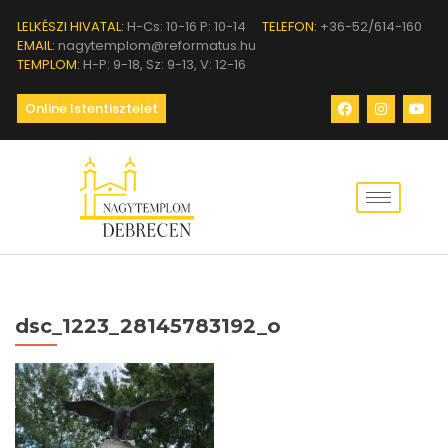
LELKÉSZI HIVATAL:
H-Cs: 10-16 P: 10-14
TELEFON:
+36-52/614-160
EMAIL:
nagytemplom@reformatus.hu
TEMPLOM:
H-P: 9-18, Sz: 9-13, V: 12-16
Online Istentisztelet
dsc_1223_28145783192_o