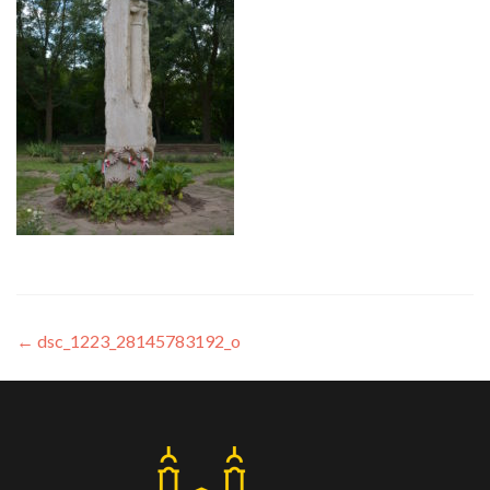
←
dsc_1223_28145783192_o