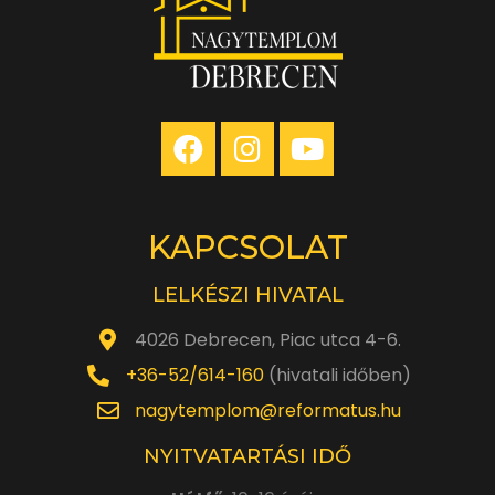
KAPCSOLAT
LELKÉSZI HIVATAL
4026 Debrecen, Piac utca 4-6.
+36-52/614-160
(hivatali időben)
nagytemplom@reformatus.hu
NYITVATARTÁSI IDŐ