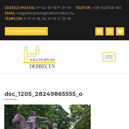
LELKÉSZI HIVATAL:
H-Cs: 10-16 P: 10-14
TELEFON:
+36-52/614-160
EMAIL:
nagytemplom@reformatus.hu
TEMPLOM:
H-P: 9-18, Sz: 9-13, V: 12-16
Online Istentisztelet
dsc_1205_28249865555_o