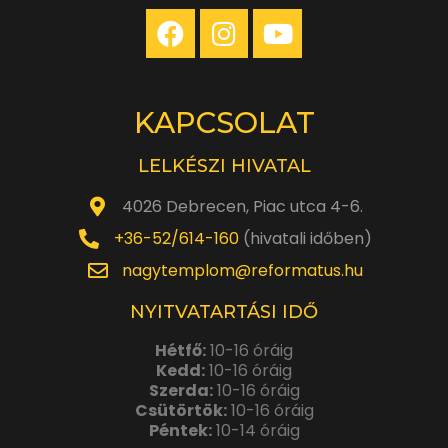
KAPCSOLAT
LELKÉSZI HIVATAL
4026 Debrecen, Piac utca 4-6.
+36-52/614-160
(hivatali időben)
nagytemplom@reformatus.hu
NYITVATARTÁSI IDŐ
Hétfő:
10-16 óráig
Kedd:
10-16 óráig
Szerda:
10-16 óráig
Csütörtök:
10-16 óráig
Péntek:
10-14 óráig