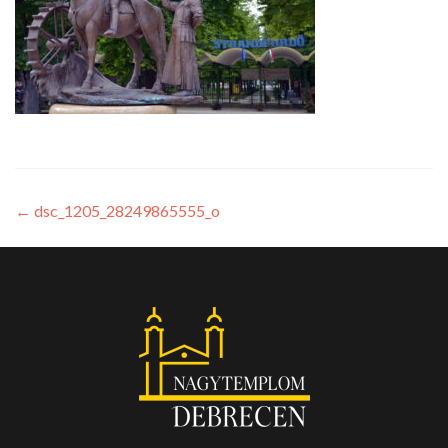
←
dsc_1205_28249865555_o