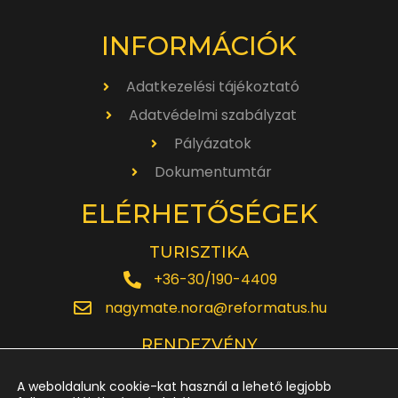
INFORMÁCIÓK
Adatkezelési tájékoztató
Adatvédelmi szabályzat
Pályázatok
Dokumentumtár
ELÉRHETŐSÉGEK
TURISZTIKA
+36-30/190-4409
nagymate.nora@reformatus.hu
RENDEZVÉNY
+36-30/642-6220
A weboldalunk cookie-kat használ a lehető legjobb