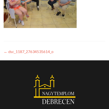
←
dsc_1187_27634535614_o