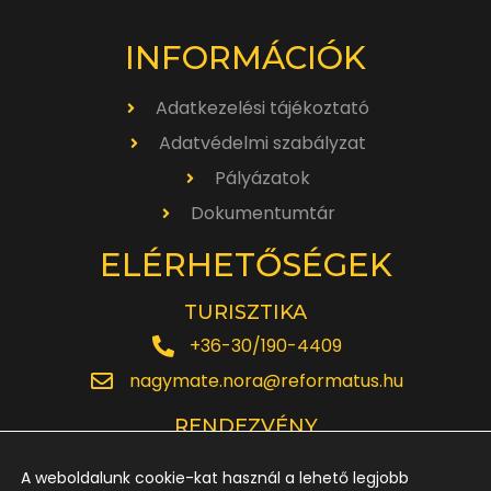
INFORMÁCIÓK
Adatkezelési tájékoztató
Adatvédelmi szabályzat
Pályázatok
Dokumentumtár
ELÉRHETŐSÉGEK
TURISZTIKA
+36-30/190-4409
nagymate.nora@reformatus.hu
RENDEZVÉNY
+36-30/642-6220
A weboldalunk cookie-kat használ a lehető legjobb