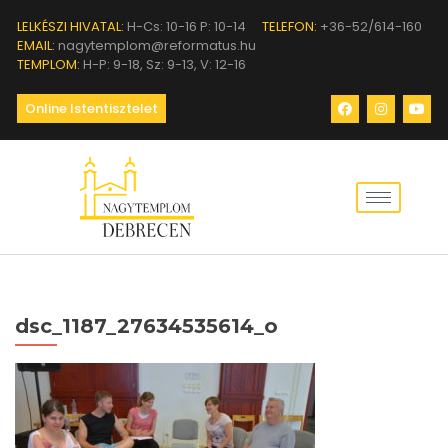
LELKÉSZI HIVATAL:
H-Cs: 10-16 P: 10-14
TELEFON:
+36-52/614-160
EMAIL:
nagytemplom@reformatus.hu
TEMPLOM:
H-P: 9-18, Sz: 9-13, V: 12-16
Online Istentisztelet
dsc_1187_27634535614_o