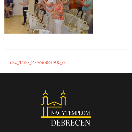
←
dsc_1167_27968884900_o