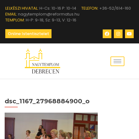
LELKÉSZI HIVATAL:
H-Cs: 10-16 P: 10-14
TELEFON:
+36-52/614-160
EMAIL:
nagytemplom@reformatus.hu
TEMPLOM:
H-P: 9-18, Sz: 9-13, V: 12-16
Online Istentisztelet
dsc_1167_27968884900_o