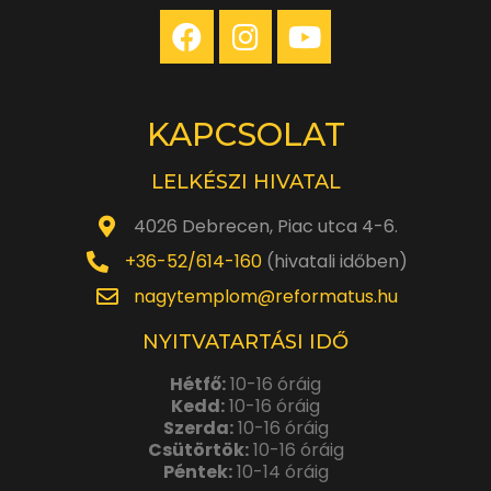
KAPCSOLAT
LELKÉSZI HIVATAL
4026 Debrecen, Piac utca 4-6.
+36-52/614-160
(hivatali időben)
nagytemplom@reformatus.hu
NYITVATARTÁSI IDŐ
Hétfő:
10-16 óráig
Kedd:
10-16 óráig
Szerda:
10-16 óráig
Csütörtök:
10-16 óráig
Péntek:
10-14 óráig