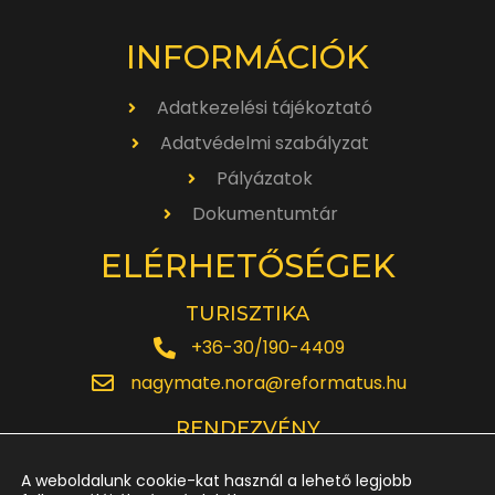
INFORMÁCIÓK
Adatkezelési tájékoztató
Adatvédelmi szabályzat
Pályázatok
Dokumentumtár
ELÉRHETŐSÉGEK
TURISZTIKA
+36-30/190-4409
nagymate.nora@reformatus.hu
RENDEZVÉNY
+36-30/642-6220
A weboldalunk cookie-kat használ a lehető legjobb