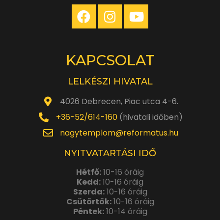
KAPCSOLAT
LELKÉSZI HIVATAL
4026 Debrecen, Piac utca 4-6.
+36-52/614-160
(hivatali időben)
nagytemplom@reformatus.hu
NYITVATARTÁSI IDŐ
Hétfő:
10-16 óráig
Kedd:
10-16 óráig
Szerda:
10-16 óráig
Csütörtök:
10-16 óráig
Péntek:
10-14 óráig