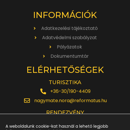
INFORMÁCIÓK
Adatkezelési tájékoztató
Adatvédelmi szabályzat
Pályázatok
Dokumentumtár
ELÉRHETŐSÉGEK
TURISZTIKA
+36-30/190-4409
nagymate.nora@reformatus.hu
RENDEZVÉNY
+36-30/642-6220
A weboldalunk cookie-kat használ a lehető legjobb