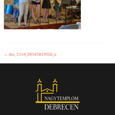
←
dsc_1154_28145819502_o