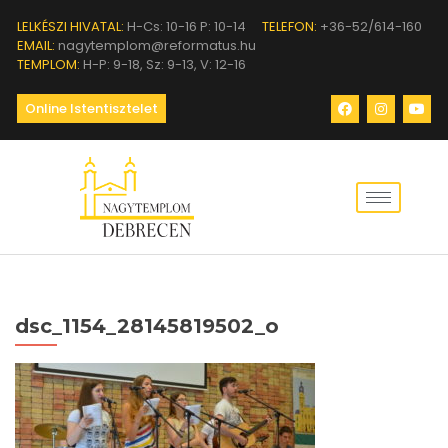
LELKÉSZI HIVATAL:
H-Cs: 10-16 P: 10-14
TELEFON:
+36-52/614-160
EMAIL:
nagytemplom@reformatus.hu
TEMPLOM:
H-P: 9-18, Sz: 9-13, V: 12-16
Online Istentisztelet
dsc_1154_28145819502_o