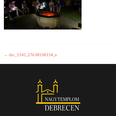
←
dsc_1145_27634558154_o