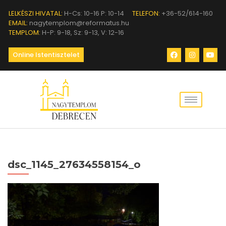
LELKÉSZI HIVATAL:
H-Cs: 10-16 P: 10-14
TELEFON:
+36-52/614-160
EMAIL:
nagytemplom@reformatus.hu
TEMPLOM:
H-P: 9-18, Sz: 9-13, V: 12-16
Online Istentisztelet
dsc_1145_27634558154_o