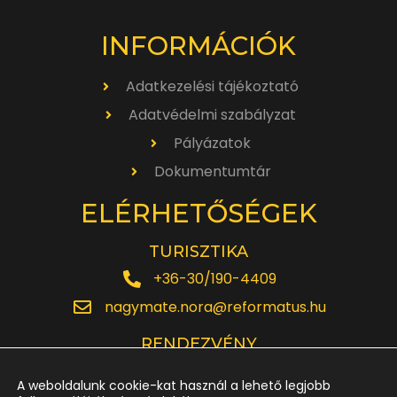
INFORMÁCIÓK
Adatkezelési tájékoztató
Adatvédelmi szabályzat
Pályázatok
Dokumentumtár
ELÉRHETŐSÉGEK
TURISZTIKA
+36-30/190-4409
nagymate.nora@reformatus.hu
RENDEZVÉNY
+36-30/642-6220
A weboldalunk cookie-kat használ a lehető legjobb