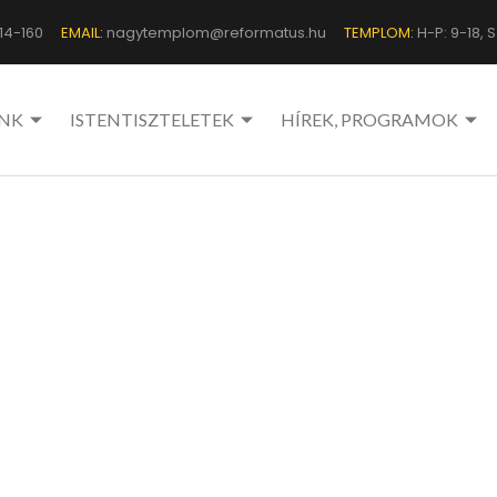
14-160
EMAIL:
nagytemplom@reformatus.hu
TEMPLOM:
H-P: 9-18, Sz
NK
ISTENTISZTELETEK
HÍREK, PROGRAMOK