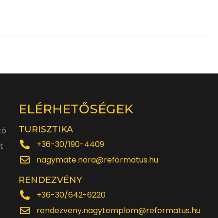
ELÉRHETŐSÉGEK
TURISZTIKA
tó
+36-30/190-4409
t
nagymate.nora@reformatus.hu
RENDEZVÉNY
+36-30/642-6220
rendezveny.nagytemplom@reformatus.hu