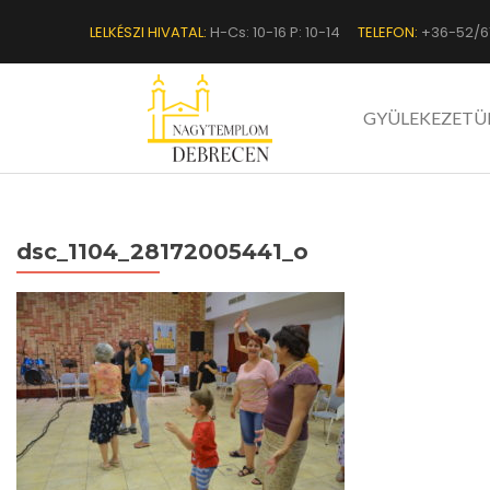
LELKÉSZI HIVATAL:
H-Cs: 10-16 P: 10-14
TELEFON:
+36-52/6
GYÜLEKEZETÜ
dsc_1104_28172005441_o