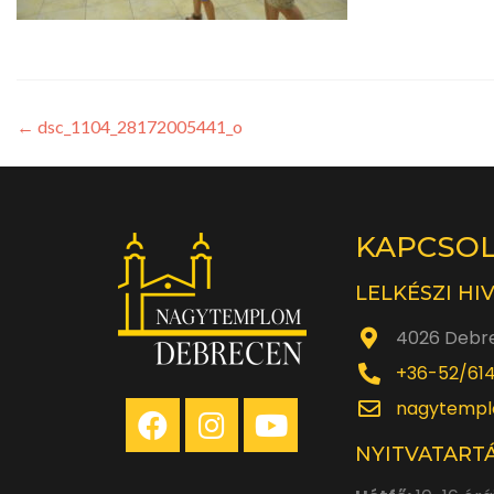
←
dsc_1104_28172005441_o
KAPCSO
LELKÉSZI HI
4026 Debre
+36-52/61
nagytempl
NYITVATARTÁ