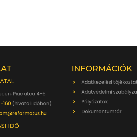
LAT
INFORMÁCIÓK
VATAL
Adatkezelési tájékozta
Adatvédelmi szabályza
cen, Piac utca 4-6.
Pályázatok
4-160
(hivatali időben)
Dokumentumtár
om@reformatus.hu
SI IDŐ