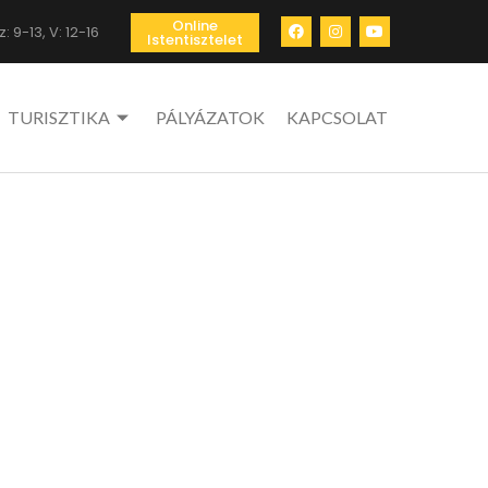
Online
: 9-13, V: 12-16
Istentisztelet
TURISZTIKA
PÁLYÁZATOK
KAPCSOLAT