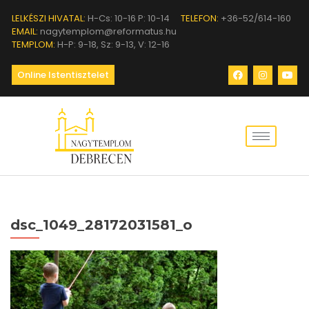
LELKÉSZI HIVATAL:
H-Cs: 10-16 P: 10-14
TELEFON:
+36-52/614-160
EMAIL:
nagytemplom@reformatus.hu
TEMPLOM:
H-P: 9-18, Sz: 9-13, V: 12-16
Online Istentisztelet
dsc_1049_28172031581_o