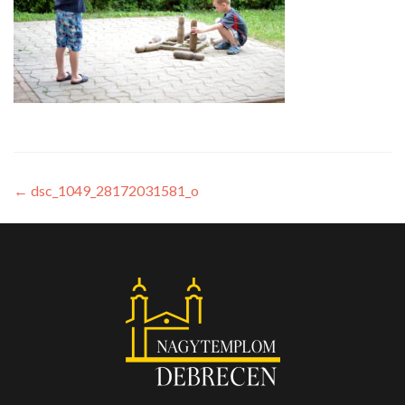
←
dsc_1049_28172031581_o