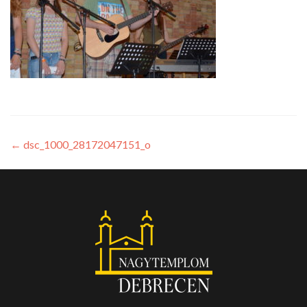
←
dsc_1000_28172047151_o