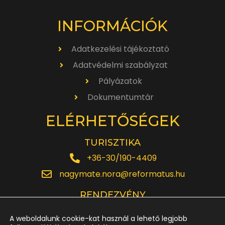
INFORMÁCIÓK
Adatkezelési tájékoztató
Adatvédelmi szabályzat
Pályázatok
Dokumentumtár
ELÉRHETŐSÉGEK
TURISZTIKA
+36-30/190-4409
nagymate.nora@reformatus.hu
RENDEZVÉNY
+36-30/642-6220
A weboldalunk cookie-kat használ a lehető legjobb