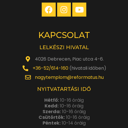
KAPCSOLAT
LELKÉSZI HIVATAL
4026 Debrecen, Piac utca 4-6.
+36-52/614-160
(hivatali időben)
nagytemplom@reformatus.hu
NYITVATARTÁSI IDŐ
Hétfő:
10-16 óráig
Kedd:
10-16 óráig
Szerda:
10-16 óráig
Csütörtök:
10-16 óráig
Péntek:
10-14 óráig