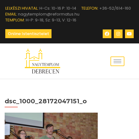
LELKÉSZI HIVATAL:
H-Cs: 10-16 P: 10-14
TELEFON:
+36-52/614-160
EMAIL:
nagytemplom@reformatus.hu
TEMPLOM:
H-P: 9-18, Sz: 9-13, V: 12-16
Online Istentisztelet
dsc_1000_28172047151_o