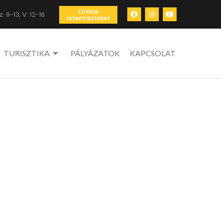
Online
: 9-13, V: 12-16
Istentisztelet
TURISZTIKA
PÁLYÁZATOK
KAPCSOLAT