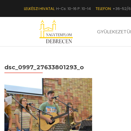
LELKÉSZI HIVATAL:
H-Cs: 10-16 P: 10-14
TELEFON:
+36-52/6
GYÜLEKEZETÜ
dsc_0997_27633801293_o