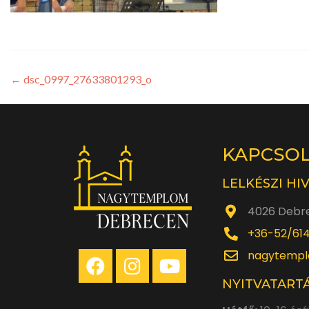
←
dsc_0997_27633801293_o
KAPCSO
LELKÉSZI HI
4026 Debre
+36-52/61
nagytempl
NYITVATARTÁ