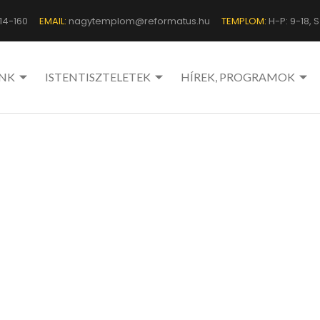
14-160
EMAIL:
nagytemplom@reformatus.hu
TEMPLOM:
H-P: 9-18, Sz
NK
ISTENTISZTELETEK
HÍREK, PROGRAMOK