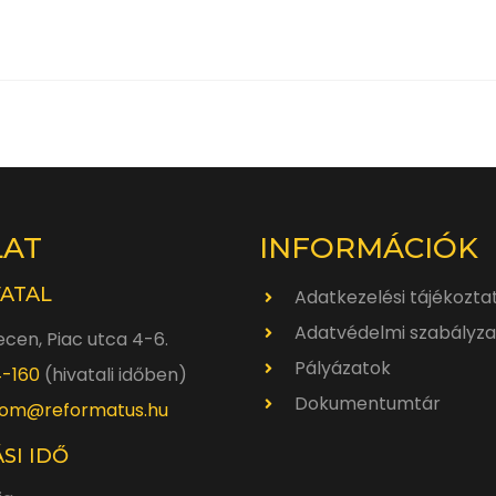
LAT
INFORMÁCIÓK
VATAL
Adatkezelési tájékozta
Adatvédelmi szabályza
cen, Piac utca 4-6.
Pályázatok
4-160
(hivatali időben)
Dokumentumtár
om@reformatus.hu
SI IDŐ