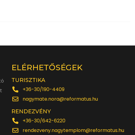
ELÉRHETŐSÉGEK
TURISZTIKA
tó
+36-30/190-4409
t
nagymate.nora@reformatus.hu
RENDEZVÉNY
+36-30/642-6220
rendezveny.nagytemplom@reformatus.hu