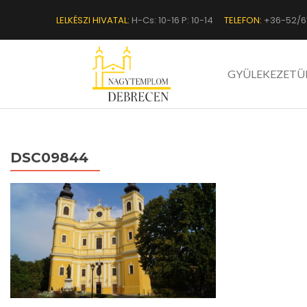
LELKÉSZI HIVATAL:
H-Cs: 10-16 P: 10-14
TELEFON:
+36-52/6
GYÜLEKEZETÜ
DSC09844