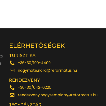
ELÉRHETŐSÉGEK
TURISZTIKA
tó
+36-30/190-4409
t
nagymate.nora@reformatus.hu
RENDEZVÉNY
+36-30/642-6220
rendezveny.nagytemplom@reformatus.hu
JEGYPÉNZTÁR