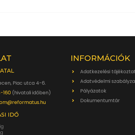
LAT
INFORMÁCIÓK
VATAL
Adatkezelési tájékozta
Adatvédelmi szabályza
cen, Piac utca 4-6.
Pályázatok
4-160
(hivatali időben)
Dokumentumtár
om@reformatus.hu
SI IDŐ
ig
ig