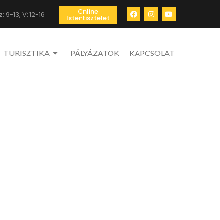
Online
: 9-13, V: 12-16
Istentisztelet
TURISZTIKA
PÁLYÁZATOK
KAPCSOLAT