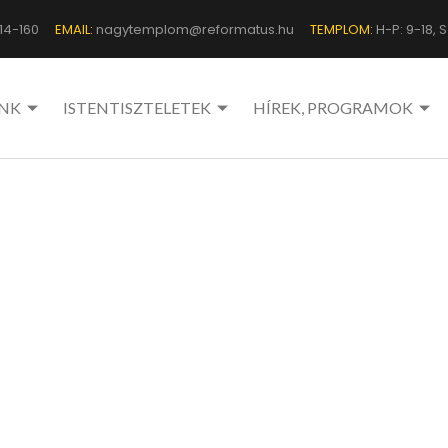
14-160
EMAIL:
nagytemplom@reformatus.hu
TEMPLOM:
H-P: 9-18, Sz
NK
ISTENTISZTELETEK
HÍREK, PROGRAMOK