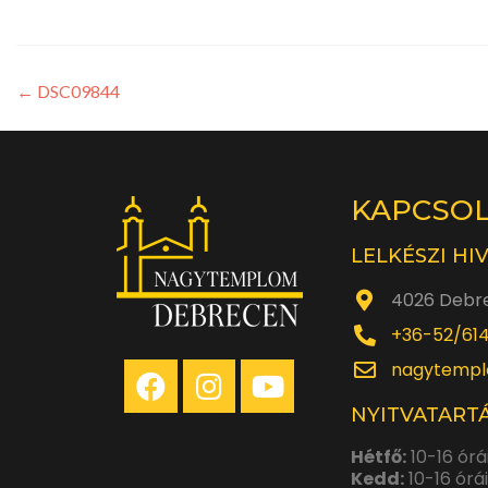
←
DSC09844
KAPCSO
LELKÉSZI HI
4026 Debre
+36-52/61
nagytempl
NYITVATARTÁ
Hétfő:
10-16 órá
Kedd:
10-16 órá