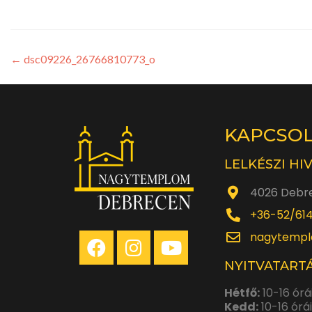
←
dsc09226_26766810773_o
KAPCSO
LELKÉSZI HI
4026 Debre
+36-52/61
nagytempl
NYITVATARTÁ
Hétfő:
10-16 órá
Kedd:
10-16 órá