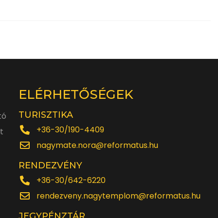
ELÉRHETŐSÉGEK
TURISZTIKA
tó
+36-30/190-4409
t
nagymate.nora@reformatus.hu
RENDEZVÉNY
+36-30/642-6220
rendezveny.nagytemplom@reformatus.hu
JEGYPÉNZTÁR