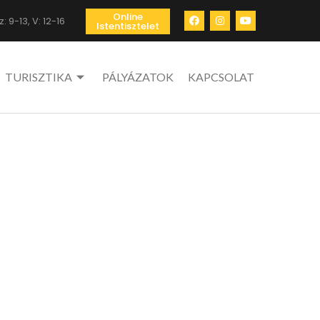
Online
: 9-13, V: 12-16
Istentisztelet
TURISZTIKA
PÁLYÁZATOK
KAPCSOLAT