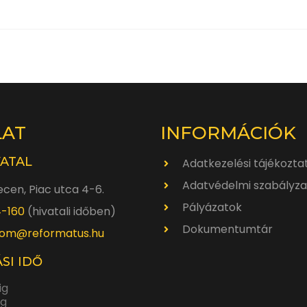
LAT
INFORMÁCIÓK
VATAL
Adatkezelési tájékozta
Adatvédelmi szabályza
cen, Piac utca 4-6.
Pályázatok
4-160
(hivatali időben)
Dokumentumtár
om@reformatus.hu
SI IDŐ
ig
ig