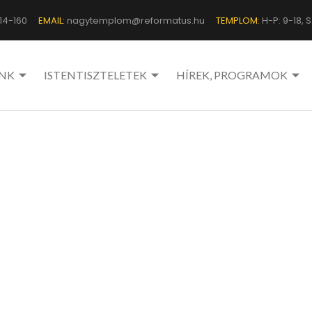
14-160
EMAIL:
nagytemplom@reformatus.hu
TEMPLOM:
H-P: 9-18, Sz
NK
ISTENTISZTELETEK
HÍREK, PROGRAMOK