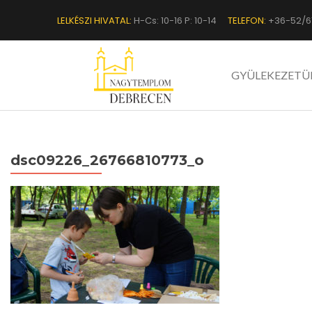
LELKÉSZI HIVATAL:
H-Cs: 10-16 P: 10-14
TELEFON:
+36-52/6
GYÜLEKEZETÜ
dsc09226_26766810773_o