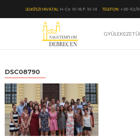
LELKÉSZI HIVATAL:
H-Cs: 10-16 P: 10-14
TELEFON:
+36-52/6
GYÜLEKEZETÜ
DSC08790