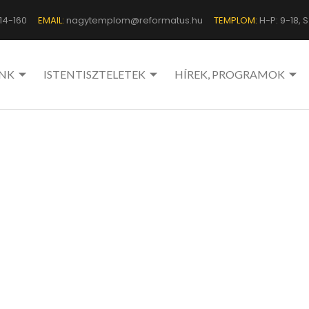
14-160
EMAIL:
nagytemplom@reformatus.hu
TEMPLOM:
H-P: 9-18, Sz
NK
ISTENTISZTELETEK
HÍREK, PROGRAMOK