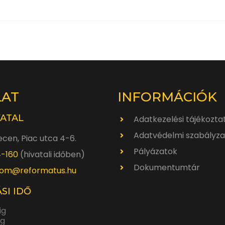
LAT
INFORMÁCIÓK
VATAL
Adatkezelési tájékozta
Adatvédelmi szabályza
cen, Piac utca 4-6.
Pályázatok
4-160
(hivatali időben)
Dokumentumtár
om@reformatus.hu
SI IDŐ
ig
ig