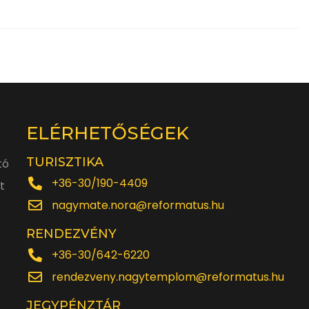
ELÉRHETŐSÉGEK
TURISZTIKA
tó
+36-30/190-4409
t
nagymate.nora@reformatus.hu
RENDEZVÉNY
+36-30/642-6220
rendezveny.nagytemplom@reformatus.hu
JEGYPÉNZTÁR