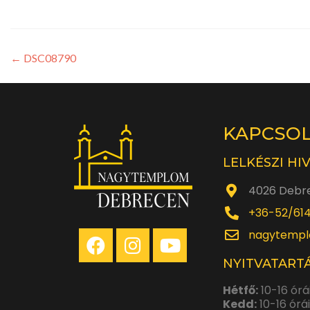
←
DSC08790
KAPCSO
LELKÉSZI HI
4026 Debre
+36-52/61
nagytempl
NYITVATARTÁ
Hétfő:
10-16 órá
Kedd:
10-16 órá