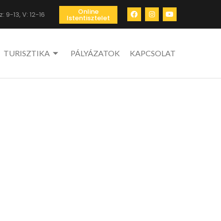
Online
: 9-13, V: 12-16
Istentisztelet
TURISZTIKA
PÁLYÁZATOK
KAPCSOLAT