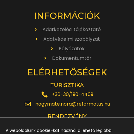
INFORMÁCIÓK
Adatkezelési tájékoztató
Adatvédelmi szabályzat
Pályázatok
Dokumentumtár
ELÉRHETŐSÉGEK
TURISZTIKA
+36-30/190-4409
nagymate.nora@reformatus.hu
RENDEZVÉNY
+36-30/642-6220
A weboldalunk cookie-kat használ a lehető legjobb