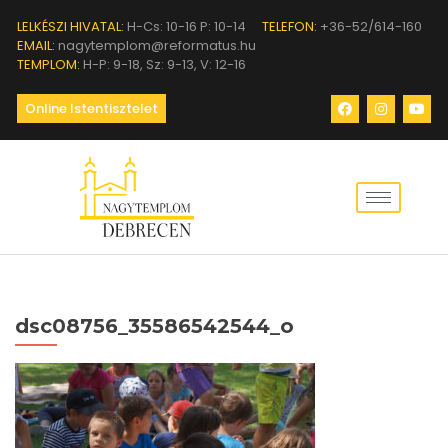
LELKÉSZI HIVATAL:
H-Cs: 10-16 P: 10-14
TELEFON:
+36-52/614-160
EMAIL:
nagytemplom@reformatus.hu
TEMPLOM:
H-P: 9-18, Sz: 9-13, V: 12-16
Online Istentisztelet
dsc08756_35586542544_o