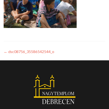
←
dsc08756_35586542544_o