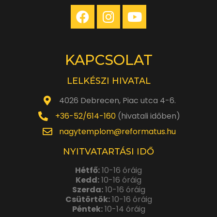
KAPCSOLAT
LELKÉSZI HIVATAL
4026 Debrecen, Piac utca 4-6.
+36-52/614-160
(hivatali időben)
nagytemplom@reformatus.hu
NYITVATARTÁSI IDŐ
Hétfő:
10-16 óráig
Kedd:
10-16 óráig
Szerda:
10-16 óráig
Csütörtök:
10-16 óráig
Péntek:
10-14 óráig