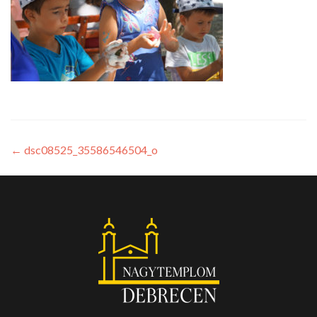
←
dsc08525_35586546504_o