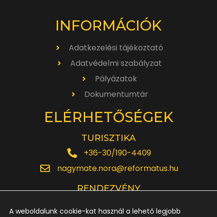
INFORMÁCIÓK
Adatkezelési tájékoztató
Adatvédelmi szabályzat
Pályázatok
Dokumentumtár
ELÉRHETŐSÉGEK
TURISZTIKA
+36-30/190-4409
nagymate.nora@reformatus.hu
RENDEZVÉNY
+36-30/642-6220
A weboldalunk cookie-kat használ a lehető legjobb