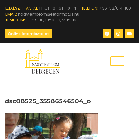
LELKÉSZI HIVATAL:
H-Cs: 10-16 P: 10-14
TELEFON:
+36-52/614-160
EMAIL:
nagytemplom@reformatus.hu
TEMPLOM:
H-P: 9-18, Sz: 9-13, V: 12-16
Online Istentisztelet
dsc08525_35586546504_o