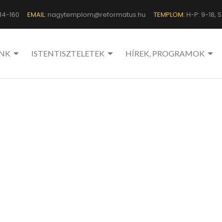
14-160
EMAIL:
nagytemplom@reformatus.hu
TEMPLOM:
H-P: 9-18, Sz
NK
ISTENTISZTELETEK
HÍREK, PROGRAMOK