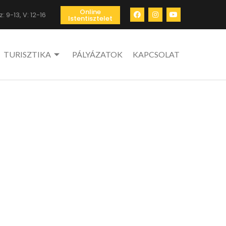
Online
: 9-13, V: 12-16
Istentisztelet
TURISZTIKA
PÁLYÁZATOK
KAPCSOLAT