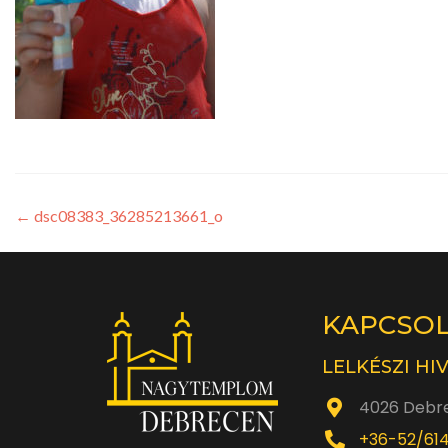
←
dsc08383_36285213661_o
KAPCSO
LELKÉSZI HI
4026 Debre
+36-52/61