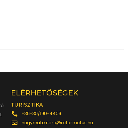
ELÉRHETŐSÉGEK
TURISZTIKA
tó
+36-30/190-4409
t
nagymate.nora@reformatus.hu