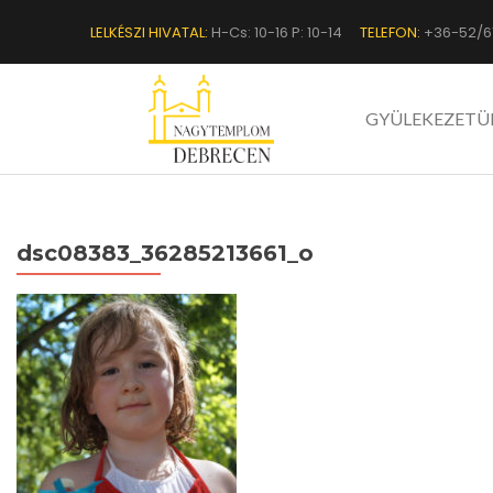
LELKÉSZI HIVATAL:
H-Cs: 10-16 P: 10-14
TELEFON:
+36-52/6
GYÜLEKEZETÜ
dsc08383_36285213661_o