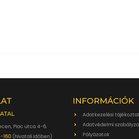
LAT
INFORMÁCIÓK
VATAL
Adatkezelési tájékozta
Adatvédelmi szabályza
cen, Piac utca 4-6.
Pályázatok
4-160
(hivatali időben)