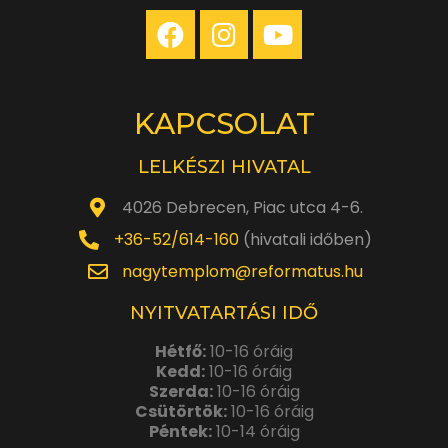
KAPCSOLAT
LELKÉSZI HIVATAL
4026 Debrecen, Piac utca 4-6.
+36-52/614-160
(hivatali időben)
nagytemplom@reformatus.hu
NYITVATARTÁSI IDŐ
Hétfő:
10-16 óráig
Kedd:
10-16 óráig
Szerda:
10-16 óráig
Csütörtök:
10-16 óráig
Péntek:
10-14 óráig