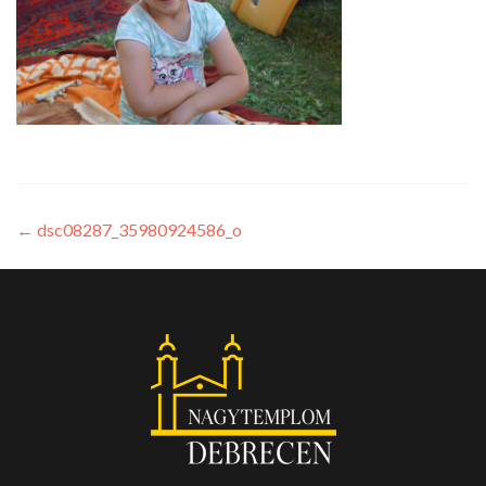
←
dsc08287_35980924586_o