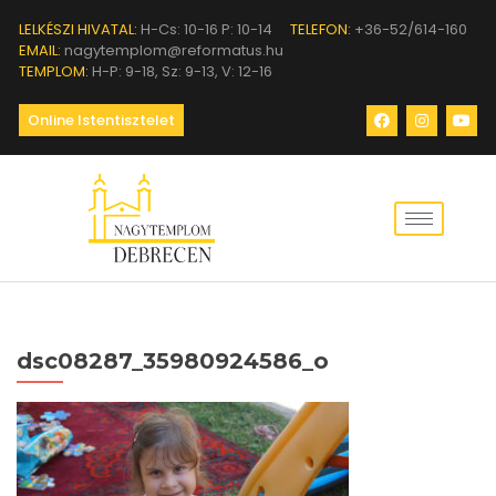
LELKÉSZI HIVATAL:
H-Cs: 10-16 P: 10-14
TELEFON:
+36-52/614-160
EMAIL:
nagytemplom@reformatus.hu
TEMPLOM:
H-P: 9-18, Sz: 9-13, V: 12-16
Online Istentisztelet
dsc08287_35980924586_o