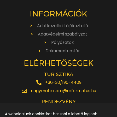
INFORMÁCIÓK
Adatkezelési tájékoztató
Adatvédelmi szabályzat
Pályázatok
Dokumentumtár
ELÉRHETŐSÉGEK
TURISZTIKA
+36-30/190-4409
nagymate.nora@reformatus.hu
RENDEZVÉNY
+36-30/642-6220
A weboldalunk cookie-kat használ a lehető legjobb