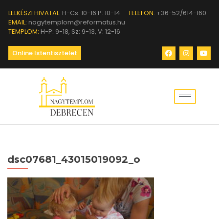
LELKÉSZI HIVATAL:
H-Cs: 10-16 P: 10-14
TELEFON:
+36-52/614-160
EMAIL:
nagytemplom@reformatus.hu
TEMPLOM:
H-P: 9-18, Sz: 9-13, V: 12-16
Online Istentisztelet
dsc07681_43015019092_o