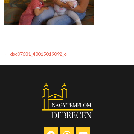
←
dsc07681_43015019092_o