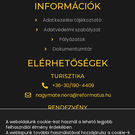
INFORMÁCIÓK
Adatkezelési tájékoztató
Adatvédelmi szabályzat
Pályázatok
Dokumentumtár
ELÉRHETŐSÉGEK
TURISZTIKA
+36-30/190-4409
nagymate.nora@reformatus.hu
RENDEZVÉNY
+36-30/642-6220
A weboldalunk cookie-kat használ a lehető legjobb
rendezveny.nagytemplom@reformatus.hu
felhasználói élmény érdekében.
A weblapunk további használatával hozzájárulsz a cookie-k