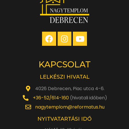
KAPCSOLAT
LELKÉSZI HIVATAL
4026 Debrecen, Piac utca 4-6.
+36-52/614-160
(hivatali időben)
nagytemplom@reformatus.hu
NYITVATARTÁSI IDŐ