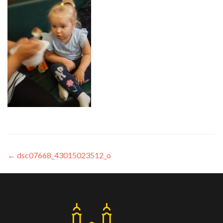
←
dsc07668_43015023512_o