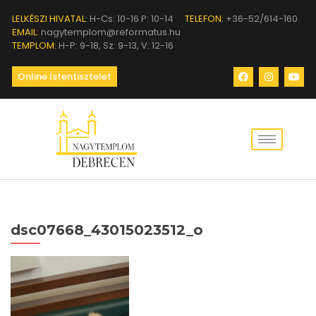
LELKÉSZI HIVATAL:
H-Cs: 10-16 P: 10-14
TELEFON:
+36-52/614-160
EMAIL:
nagytemplom@reformatus.hu
TEMPLOM:
H-P: 9-18, Sz: 9-13, V: 12-16
Online Istentisztelet
dsc07668_43015023512_o