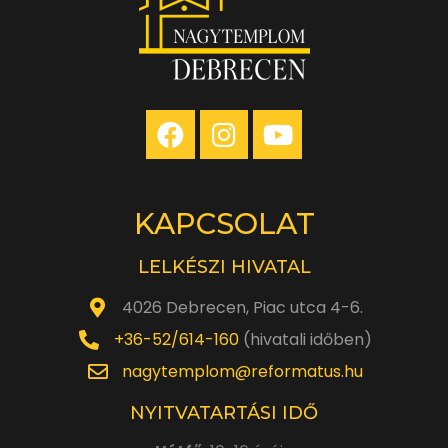
KAPCSOLAT
LELKÉSZI HIVATAL
4026 Debrecen, Piac utca 4-6.
+36-52/614-160
(hivatali időben)
nagytemplom@reformatus.hu
NYITVATARTÁSI IDŐ