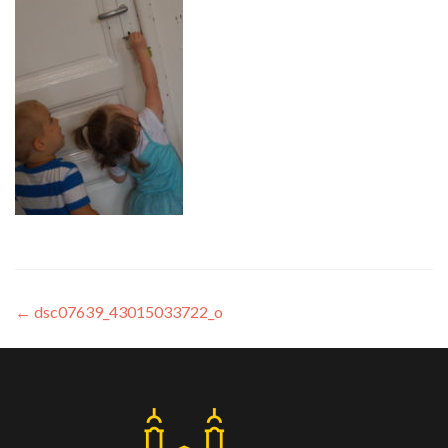
←
dsc07639_43015033722_o