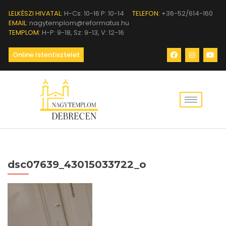
LELKÉSZI HIVATAL:
H-Cs: 10-16 P: 10-14
TELEFON:
+36-52/614-160
EMAIL:
nagytemplom@reformatus.hu
TEMPLOM:
H-P: 9-18, Sz: 9-13, V: 12-16
Online Istentisztelet
dsc07639_43015033722_o