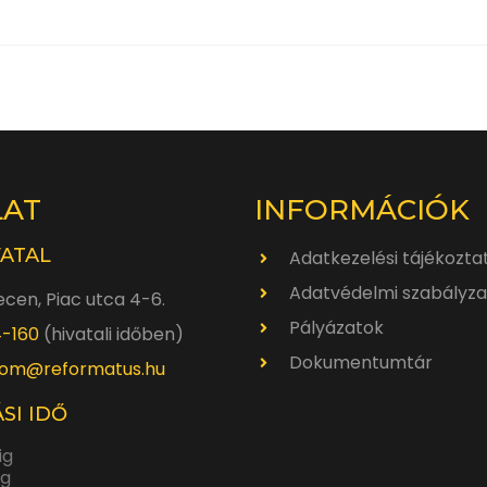
LAT
INFORMÁCIÓK
VATAL
Adatkezelési tájékozta
Adatvédelmi szabályza
cen, Piac utca 4-6.
Pályázatok
4-160
(hivatali időben)
Dokumentumtár
om@reformatus.hu
SI IDŐ
ig
ig