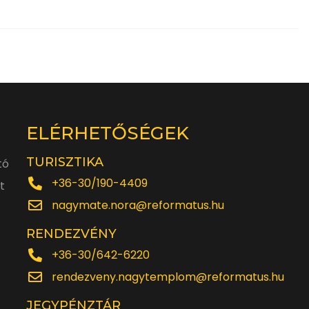
ELÉRHETŐSÉGEK
TURISZTIKA
tó
+36-30/190-4409
t
nagymate.nora@reformatus.hu
RENDEZVÉNY
+36-30/642-6220
rendezveny.nagytemplom@reformatus.hu
JEGYPÉNZTÁR