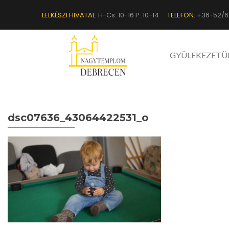
LELKÉSZI HIVATAL:
H-Cs: 10-16 P: 10-14
TELEFON:
+36-52/6
GYÜLEKEZETÜ
dsc07636_43064422531_o