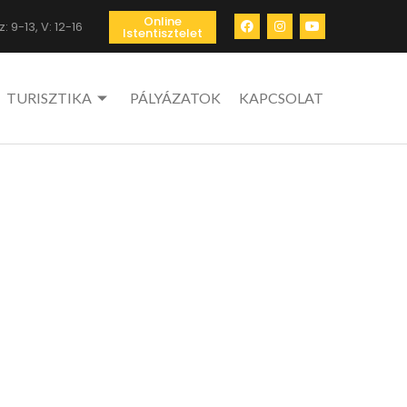
Online
: 9-13, V: 12-16
Istentisztelet
TURISZTIKA
PÁLYÁZATOK
KAPCSOLAT