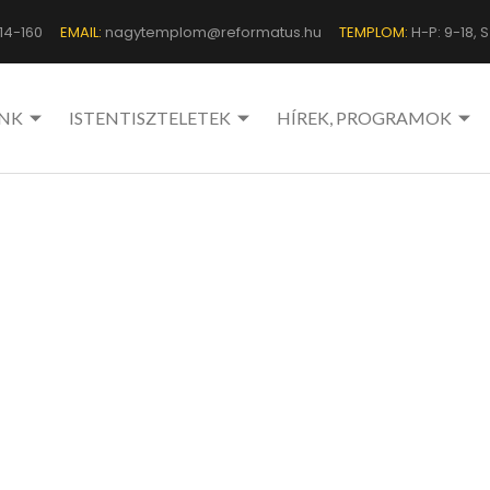
14-160
EMAIL:
nagytemplom@reformatus.hu
TEMPLOM:
H-P: 9-18, Sz
NK
ISTENTISZTELETEK
HÍREK, PROGRAMOK