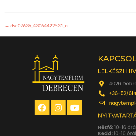
←
dsc07636_43064422531_o
KAPCSO
LELKÉSZI HI
4026 Debre
+36-52/61
nagytempl
NYITVATARTÁ
Hétfő:
10-16 órá
Kedd:
10-16 órá