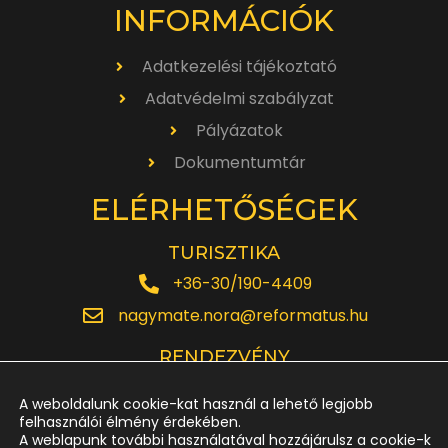
INFORMÁCIÓK
Adatkezelési tájékoztató
Adatvédelmi szabályzat
Pályázatok
Dokumentumtár
ELÉRHETŐSÉGEK
TURISZTIKA
+36-30/190-4409
nagymate.nora@reformatus.hu
RENDEZVÉNY
+36-30/642-6220
A weboldalunk cookie-kat használ a lehető legjobb
rendezveny.nagytemplom@reformatus.hu
felhasználói élmény érdekében.
A weblapunk további használatával hozzájárulsz a cookie-k