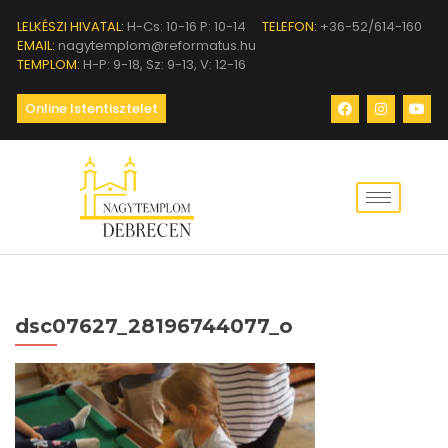
LELKÉSZI HIVATAL:
H-Cs: 10-16 P: 10-14
TELEFON:
+36-52/614-160
EMAIL:
nagytemplom@reformatus.hu
TEMPLOM:
H-P: 9-18, Sz: 9-13, V: 12-16
Online Istentisztelet
dsc07627_28196744077_o