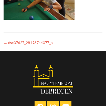
←
dsc07627_28196744077_o