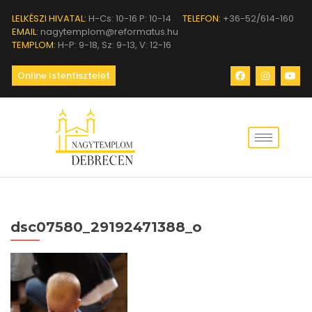
LELKÉSZI HIVATAL:
H-Cs: 10-16 P: 10-14
TELEFON:
+36-52/614-160
EMAIL:
nagytemplom@reformatus.hu
TEMPLOM:
H-P: 9-18, Sz: 9-13, V: 12-16
Online Istentisztelet
dsc07580_29192471388_o