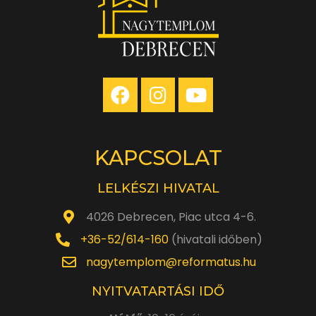
KAPCSOLAT
LELKÉSZI HIVATAL
4026 Debrecen, Piac utca 4-6.
+36-52/614-160
(hivatali időben)
nagytemplom@reformatus.hu
NYITVATARTÁSI IDŐ