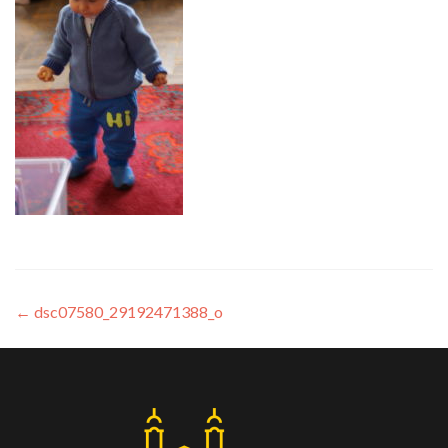
←
dsc07580_29192471388_o