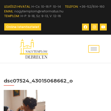
LELKÉSZI HIVATAL:
H-Cs: 10-16 P: 10-14
TELEFON:
+36-52/614-160
EMAIL:
nagytemplom@reformatus.hu
TEMPLOM:
H-P: 9-18, Sz: 9-13, V: 12-16
Online Istentisztelet
dsc07524_43015068662_o