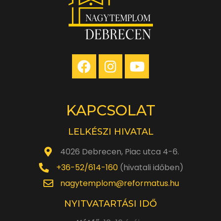
KAPCSOLAT
LELKÉSZI HIVATAL
4026 Debrecen, Piac utca 4-6.
+36-52/614-160
(hivatali időben)
nagytemplom@reformatus.hu
NYITVATARTÁSI IDŐ