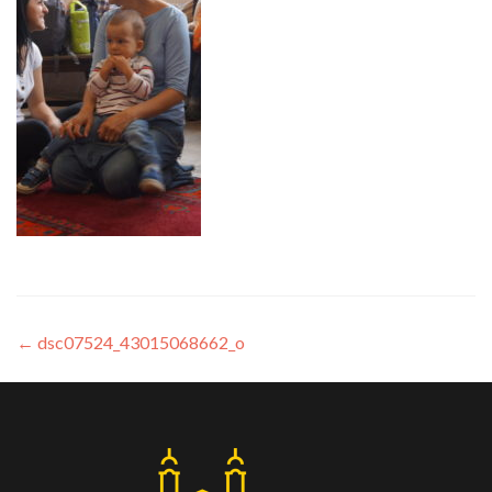
←
dsc07524_43015068662_o