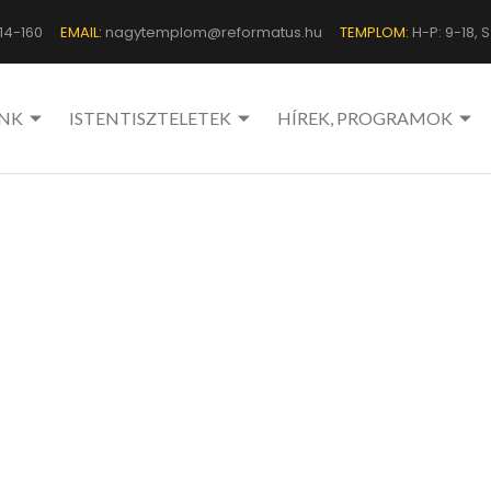
14-160
EMAIL:
nagytemplom@reformatus.hu
TEMPLOM:
H-P: 9-18, Sz
NK
ISTENTISZTELETEK
HÍREK, PROGRAMOK