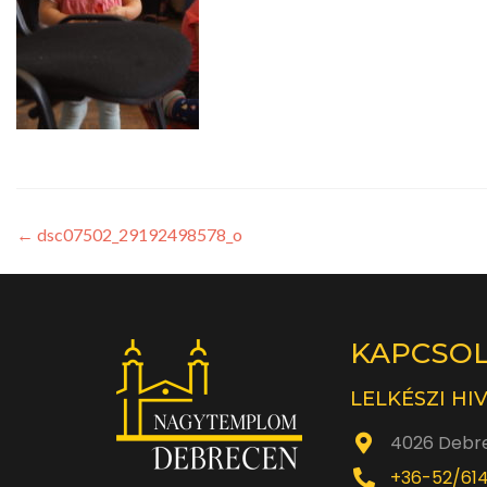
←
dsc07502_29192498578_o
KAPCSO
LELKÉSZI HI
4026 Debre
+36-52/61