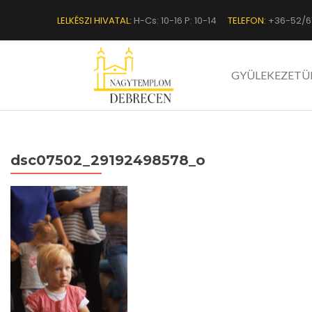
LELKÉSZI HIVATAL:
H-Cs: 10-16 P: 10-14
TELEFON:
+36-52/6
GYÜLEKEZETÜ
dsc07502_29192498578_o