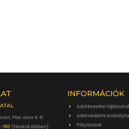
LAT
INFORMÁCIÓK
VATAL
Adatkezelési tájékozta
Adatvédelmi szabályza
cen, Piac utca 4-6.
Pályázatok
4-160
(hivatali időben)