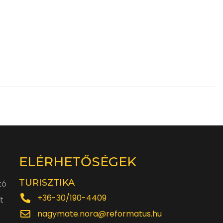
ELÉRHETŐSÉGEK
TURISZTIKA
tó
+36-30/190-4409
t
nagymate.nora@reformatus.hu