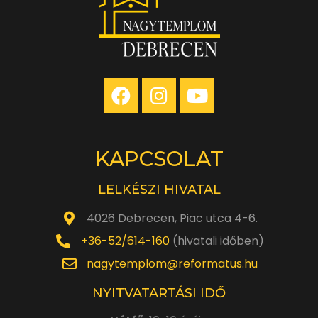
KAPCSOLAT
LELKÉSZI HIVATAL
4026 Debrecen, Piac utca 4-6.
+36-52/614-160
(hivatali időben)
nagytemplom@reformatus.hu
NYITVATARTÁSI IDŐ