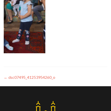
←
dsc07495_41253954260_o