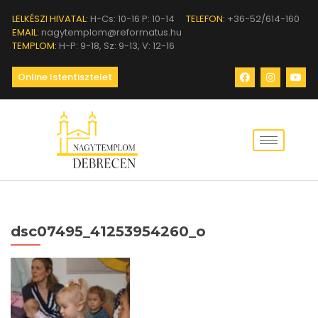
LELKÉSZI HIVATAL:
H-Cs: 10-16 P: 10-14
TELEFON:
+36-52/614-160
EMAIL:
nagytemplom@reformatus.hu
TEMPLOM:
H-P: 9-18, Sz: 9-13, V: 12-16
Online Istentisztelet
dsc07495_41253954260_o